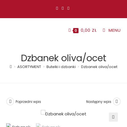
Koniec
treści
0,00
ZŁ
MENU
0
Dzbanek oliva/ocet
>
ASORTYMENT
>
Butelki i dzbanki
>
Dzbanek oliva/ocet
Poprzedni wpis
Następny wpis
🔍