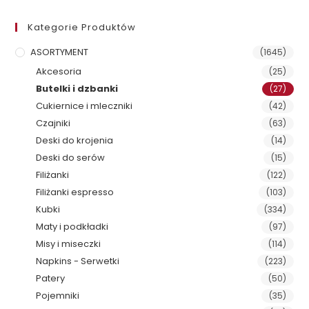
Kategorie Produktów
ASORTYMENT
(1645)
Akcesoria
(25)
Butelki i dzbanki
(27)
Cukiernice i mleczniki
(42)
Czajniki
(63)
Deski do krojenia
(14)
Deski do serów
(15)
Filiżanki
(122)
Filiżanki espresso
(103)
Kubki
(334)
Maty i podkładki
(97)
Misy i miseczki
(114)
Napkins - Serwetki
(223)
Patery
(50)
Pojemniki
(35)