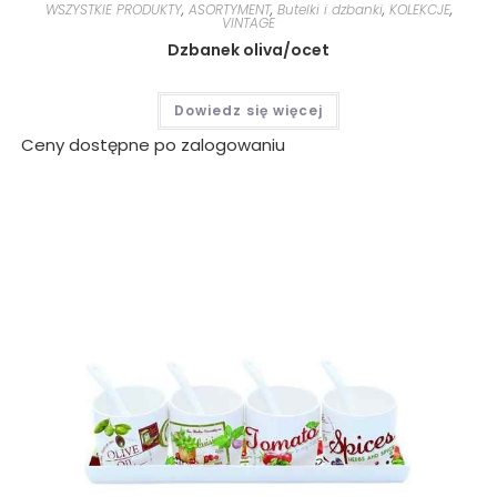
WSZYSTKIE PRODUKTY
,
ASORTYMENT
,
Butelki i dzbanki
,
KOLEKCJE
,
VINTAGE
Dzbanek oliva/ocet
Dowiedz się więcej
Ceny dostępne po zalogowaniu