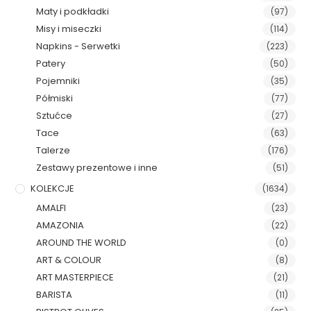
Maty i podkładki
(97)
Misy i miseczki
(114)
Napkins - Serwetki
(223)
Patery
(50)
Pojemniki
(35)
Półmiski
(77)
Sztućce
(27)
Tace
(63)
Talerze
(176)
Zestawy prezentowe i inne
(51)
KOLEKCJE
(1634)
AMALFI
(23)
AMAZONIA
(22)
AROUND THE WORLD
(0)
ART & COLOUR
(8)
ART MASTERPIECE
(21)
BARISTA
(11)