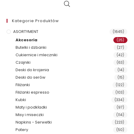
Kategorie Produktów
ASORTYMENT
(1645)
Akcesoria
(25)
Butelki i dzbanki
(27)
Cukiernice i mleczniki
(42)
Czajniki
(63)
Deski do krojenia
(14)
Deski do serów
(15)
Filiżanki
(122)
Filiżanki espresso
(103)
Kubki
(334)
Maty i podkładki
(97)
Misy i miseczki
(114)
Napkins - Serwetki
(223)
Patery
(50)