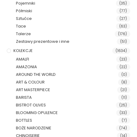
Pojemniki
(35)
Półmiski
(77)
Sztućce
(27)
Tace
(63)
Talerze
(176)
Zestawy prezentowe i inne
(51)
KOLEKCJE
(1634)
AMALFI
(23)
AMAZONIA
(22)
AROUND THE WORLD
(0)
ART & COLOUR
(8)
ART MASTERPIECE
(21)
BARISTA
(11)
BISTROT OLIVES
(25)
BLOOMING OPULENCE
(33)
BOTTLES
(7)
BOŻE NARODZENIE
(74)
CHINOISERIE
(14)