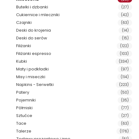
Butelki i dzbanki
(27)
Cukiernice i mleczniki
(42)
Czajniki
(63)
Deski do krojenia
(14)
Deski do serów
(15)
Filiżanki
(122)
Filiżanki espresso
(103)
Kubki
(334)
Maty i podkładki
(97)
Misy i miseczki
(114)
Napkins - Serwetki
(223)
Patery
(50)
Pojemniki
(35)
Półmiski
(77)
Sztućce
(27)
Tace
(63)
Talerze
(176)
Zestawy prezentowe i inne
(51)