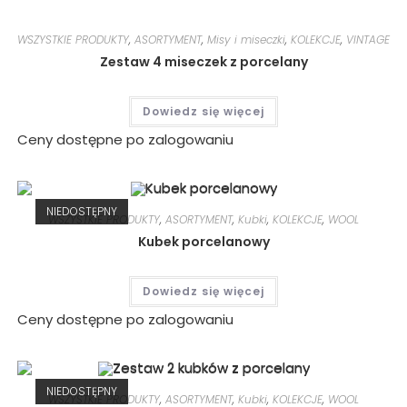
WSZYSTKIE PRODUKTY
,
ASORTYMENT
,
Misy i miseczki
,
KOLEKCJE
,
VINTAGE
Zestaw 4 miseczek z porcelany
Dowiedz się więcej
Ceny dostępne po zalogowaniu
NIEDOSTĘPNY
WSZYSTKIE PRODUKTY
,
ASORTYMENT
,
Kubki
,
KOLEKCJE
,
WOOL
Kubek porcelanowy
Dowiedz się więcej
Ceny dostępne po zalogowaniu
NIEDOSTĘPNY
WSZYSTKIE PRODUKTY
,
ASORTYMENT
,
Kubki
,
KOLEKCJE
,
WOOL