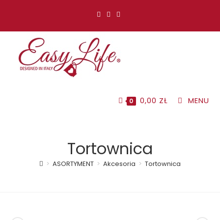
Koniec
treści
0,00
ZŁ
MENU
0
Tortownica
>
ASORTYMENT
>
Akcesoria
>
Tortownica