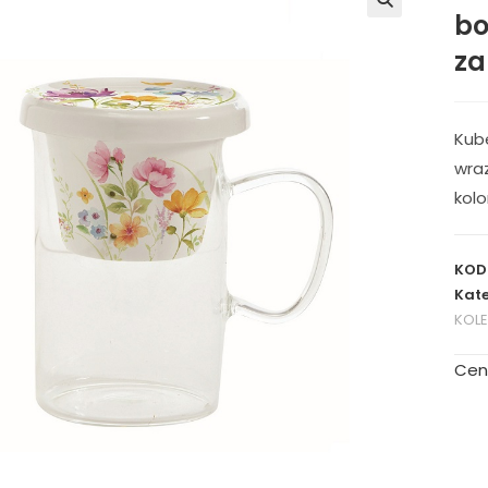
bo
🔍
z
Kub
wra
kol
KOD
Kate
KOL
Cen