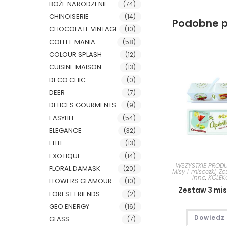
BOŻE NARODZENIE
(74)
CHINOISERIE
(14)
Podobne p
CHOCOLATE VINTAGE
(10)
COFFEE MANIA
(58)
COLOUR SPLASH
(12)
CUISINE MAISON
(13)
DECO CHIC
(0)
DEER
(7)
DELICES GOURMENTS
(9)
EASYLIFE
(54)
ELEGANCE
(32)
ELITE
(13)
EXOTIQUE
(14)
WSZYSTKIE PROD
FLORAL DAMASK
(20)
Misy i miseczki
,
Ze
inne
,
KOLEK
FLOWERS GLAMOUR
(10)
Zestaw 3 mis
FOREST FRIENDS
(2)
GEO ENERGY
(16)
Dowiedz 
GLASS
(7)