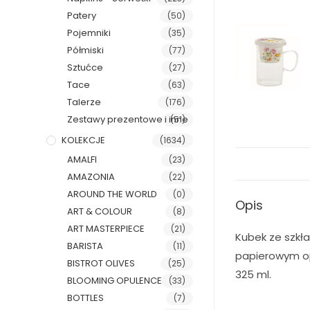
Patery
(50)
Pojemniki
(35)
Półmiski
(77)
Sztućce
(27)
Tace
(63)
Talerze
(176)
Zestawy prezentowe i inne
(51)
KOLEKCJE
(1634)
AMALFI
(23)
AMAZONIA
(22)
AROUND THE WORLD
(0)
Opis
ART & COLOUR
(8)
ART MASTERPIECE
(21)
Kubek ze szkł
BARISTA
(11)
papierowym op
BISTROT OLIVES
(25)
325 ml.
BLOOMING OPULENCE
(33)
BOTTLES
(7)