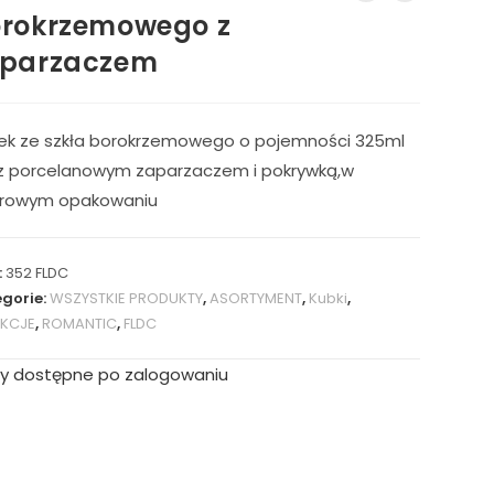
rokrzemowego z
aparzaczem
ek ze szkła borokrzemowego o pojemności 325ml
z porcelanowym zaparzaczem i pokrywką,w
orowym opakowaniu
:
352 FLDC
gorie:
WSZYSTKIE PRODUKTY
,
ASORTYMENT
,
Kubki
,
EKCJE
,
ROMANTIC
,
FLDC
y dostępne po zalogowaniu