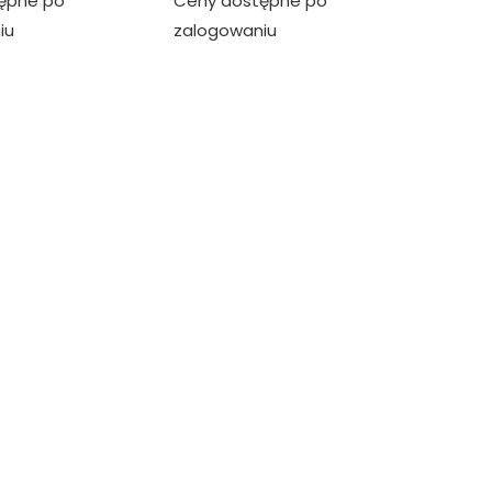
ępne po
Ceny dostępne po
iu
zalogowaniu