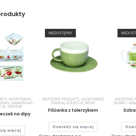
rodukty
NIEDOSTĘPNY
NIEDOS
UKTY
,
ASORTYMENT
,
WSZYSTKIE PRODUKTY
,
ASORTYMENT
,
WSZYSTKIE 
stawy prezentowe i
Filiżanki
,
KOLEKCJE
,
WOOL
Butelki i dzb
CJE
,
VINTAGE
Filiżanka z talerzykiem
Dzban
eczek na dipy
Dowiedz się więcej
Dowi
się więcej