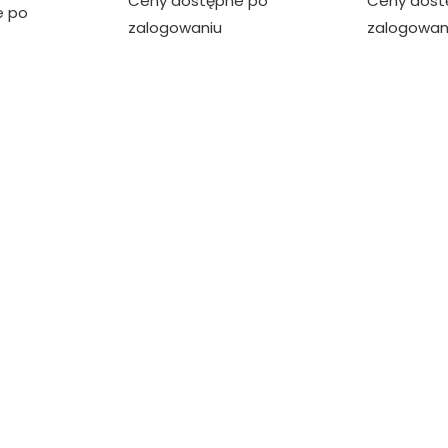
Ceny dostępne po
Ceny dost
e po
zalogowaniu
zalogowan