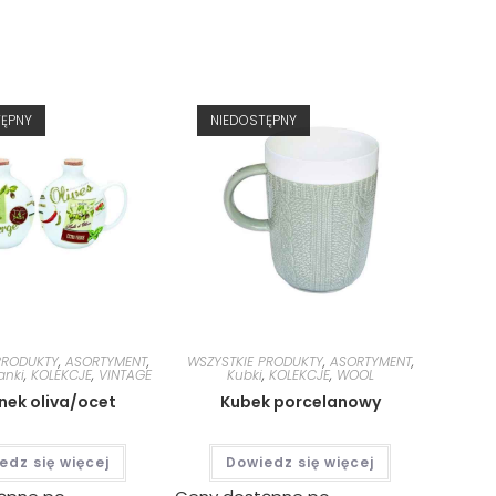
TĘPNY
NIEDOSTĘPNY
PRODUKTY
,
ASORTYMENT
,
WSZYSTKIE PRODUKTY
,
ASORTYMENT
,
anki
,
KOLEKCJE
,
VINTAGE
Kubki
,
KOLEKCJE
,
WOOL
ek oliva/ocet
Kubek porcelanowy
edz się więcej
Dowiedz się więcej