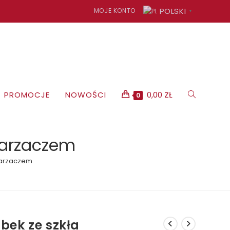
POLSKI
MOJE KONTO
▼
TOGGLE
PROMOCJE
NOWOŚCI
0,00
ZŁ
0
WEBSITE
parzaczem
parzaczem
SEARCH
bek ze szkła