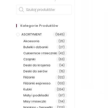
Wyszukiwarka
produktów
Kategorie Produktów
ASORTYMENT
(1645)
Akcesoria
(25)
Butelki i dzbanki
(27)
Cukiernice i mleczniki
(42)
Czajniki
(63)
Deski do krojenia
(14)
Deski do serów
(15)
Filiżanki
(122)
Filiżanki espresso
(103)
Kubki
(334)
Maty i podkładki
(97)
Misy i miseczki
(114)
Napkins - Serwetki
(223)