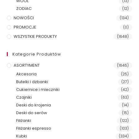
WOOL
(13)
ZODIAC
(12)
NOWOŚCI
(134)
PROMOCJE
(0)
WSZYSTKIE PRODUKTY
(1648)
Kategorie Produktów
ASORTYMENT
(1645)
Akcesoria
(25)
Butelki i dzbanki
(27)
Cukiernice i mleczniki
(42)
Czajniki
(63)
Deski do krojenia
(14)
Deski do serów
(15)
Filiżanki
(122)
Filiżanki espresso
(103)
Kubki
(334)