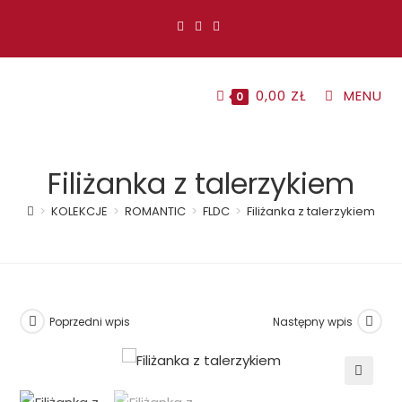
Koniec
treści
0,00
ZŁ
MENU
0
Filiżanka z talerzykiem
>
KOLEKCJE
>
ROMANTIC
>
FLDC
>
Filiżanka z talerzykiem
Poprzedni wpis
Następny wpis
🔍