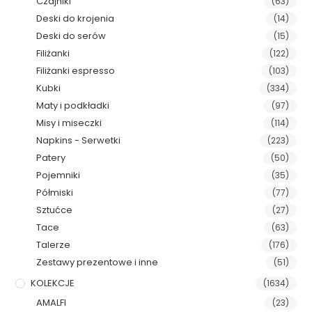
Czajniki
(63)
Deski do krojenia
(14)
Deski do serów
(15)
Filiżanki
(122)
Filiżanki espresso
(103)
Kubki
(334)
Maty i podkładki
(97)
Misy i miseczki
(114)
Napkins - Serwetki
(223)
Patery
(50)
Pojemniki
(35)
Półmiski
(77)
Sztućce
(27)
Tace
(63)
Talerze
(176)
Zestawy prezentowe i inne
(51)
KOLEKCJE
(1634)
AMALFI
(23)