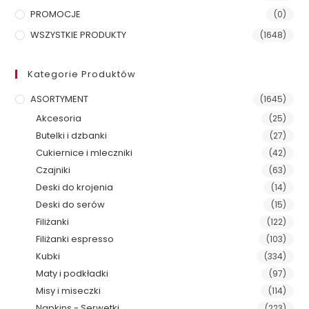
PROMOCJE
(0)
WSZYSTKIE PRODUKTY
(1648)
Kategorie Produktów
ASORTYMENT
(1645)
Akcesoria
(25)
Butelki i dzbanki
(27)
Cukiernice i mleczniki
(42)
Czajniki
(63)
Deski do krojenia
(14)
Deski do serów
(15)
Filiżanki
(122)
Filiżanki espresso
(103)
Kubki
(334)
Maty i podkładki
(97)
Misy i miseczki
(114)
Napkins - Serwetki
(223)