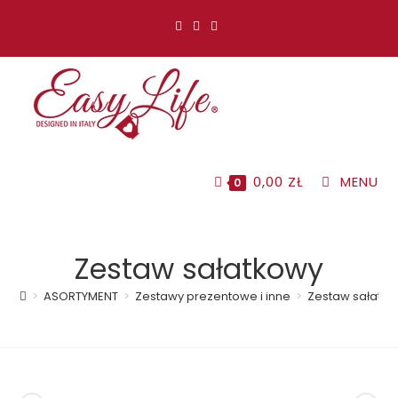
Koniec
treści
0,00
ZŁ
MENU
0
Zestaw sałatkowy
>
ASORTYMENT
>
Zestawy prezentowe i inne
>
Zestaw sałatk