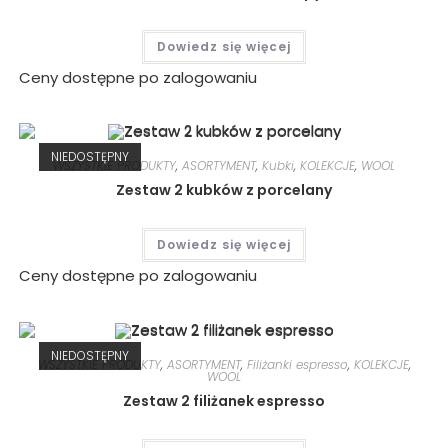
Dowiedz się więcej
Ceny dostępne po zalogowaniu
NIEDOSTĘPNY
WSZYSTKIE PRODUKTY
,
ASORTYMENT
,
Kubki
,
KOLEKCJE
,
WOOL
Zestaw 2 kubków z porcelany
Dowiedz się więcej
Ceny dostępne po zalogowaniu
NIEDOSTĘPNY
WSZYSTKIE PRODUKTY
,
ASORTYMENT
,
Filiżanki espresso
,
KOLEKCJE
,
WOOL
Zestaw 2 filiżanek espresso