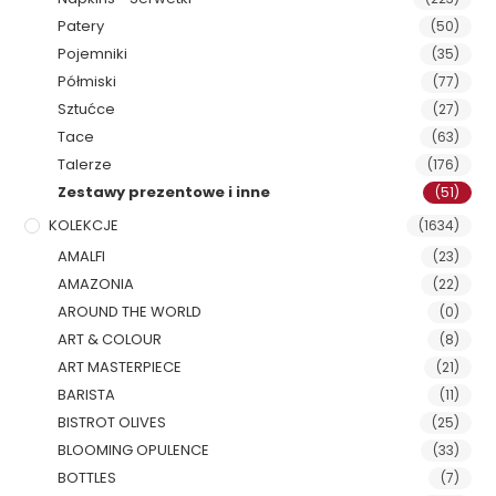
Patery
(50)
Pojemniki
(35)
Półmiski
(77)
Sztućce
(27)
Tace
(63)
Talerze
(176)
Zestawy prezentowe i inne
(51)
KOLEKCJE
(1634)
AMALFI
(23)
AMAZONIA
(22)
AROUND THE WORLD
(0)
ART & COLOUR
(8)
ART MASTERPIECE
(21)
BARISTA
(11)
BISTROT OLIVES
(25)
BLOOMING OPULENCE
(33)
BOTTLES
(7)