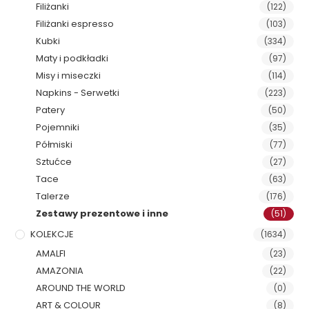
Filiżanki
(122)
Filiżanki espresso
(103)
Kubki
(334)
Maty i podkładki
(97)
Misy i miseczki
(114)
Napkins - Serwetki
(223)
Patery
(50)
Pojemniki
(35)
Półmiski
(77)
Sztućce
(27)
Tace
(63)
Talerze
(176)
Zestawy prezentowe i inne
(51)
KOLEKCJE
(1634)
AMALFI
(23)
AMAZONIA
(22)
AROUND THE WORLD
(0)
ART & COLOUR
(8)