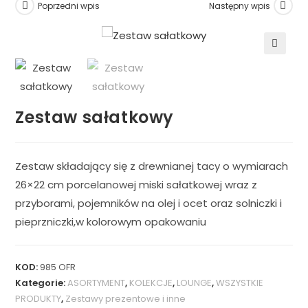
Poprzedni wpis
Następny wpis
🔍
Zestaw sałatkowy
Zestaw składający się z drewnianej tacy o wymiarach
26×22 cm porcelanowej miski sałatkowej wraz z
przyborami, pojemników na olej i ocet oraz solniczki i
pieprzniczki,w kolorowym opakowaniu
KOD:
985 OFR
Kategorie:
ASORTYMENT
,
KOLEKCJE
,
LOUNGE
,
WSZYSTKIE
PRODUKTY
,
Zestawy prezentowe i inne