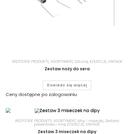
WSZYSTKIE PRODUKTY
,
ASORTYMENT
,
Sztućce
,
KOLEKCJE
,
VINTAGE
Zestaw noży do sera
Dowiedz się więcej
Ceny dostępne po zalogowaniu
WSZYSTKIE PRODUKTY
,
ASORTYMENT
,
Misy i miseczki
,
Zestawy
prezentowe i inne
,
KOLEKCJE
,
VINTAGE
Zestaw 3 miseczek na dipy