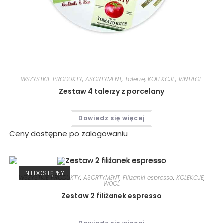
WSZYSTKIE PRODUKTY
,
ASORTYMENT
,
Talerze
,
KOLEKCJE
,
VINTAGE
Zestaw 4 talerzy z porcelany
Dowiedz się więcej
Ceny dostępne po zalogowaniu
NIEDOSTĘPNY
WSZYSTKIE PRODUKTY
,
ASORTYMENT
,
Filiżanki espresso
,
KOLEKCJE
,
WOOL
Zestaw 2 filiżanek espresso
Dowiedz się więcej