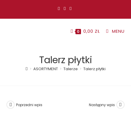
Koniec
treści
0,00
ZŁ
MENU
0
Talerz płytki
>
ASORTYMENT
>
Talerze
>
Talerz płytki
Poprzedni wpis
Następny wpis