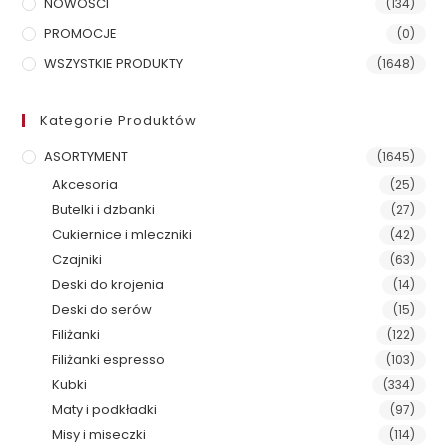
NOWOŚCI
(134)
PROMOCJE
(0)
WSZYSTKIE PRODUKTY
(1648)
Kategorie Produktów
ASORTYMENT
(1645)
Akcesoria
(25)
Butelki i dzbanki
(27)
Cukiernice i mleczniki
(42)
Czajniki
(63)
Deski do krojenia
(14)
Deski do serów
(15)
Filiżanki
(122)
Filiżanki espresso
(103)
Kubki
(334)
Maty i podkładki
(97)
Misy i miseczki
(114)