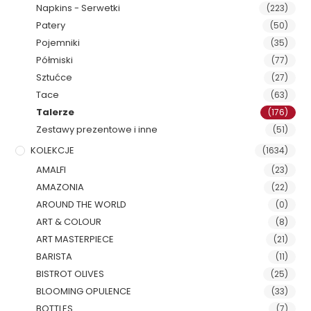
Napkins - Serwetki
(223)
Patery
(50)
Pojemniki
(35)
Półmiski
(77)
Sztućce
(27)
Tace
(63)
Talerze
(176)
Zestawy prezentowe i inne
(51)
KOLEKCJE
(1634)
AMALFI
(23)
AMAZONIA
(22)
AROUND THE WORLD
(0)
ART & COLOUR
(8)
ART MASTERPIECE
(21)
BARISTA
(11)
BISTROT OLIVES
(25)
BLOOMING OPULENCE
(33)
BOTTLES
(7)