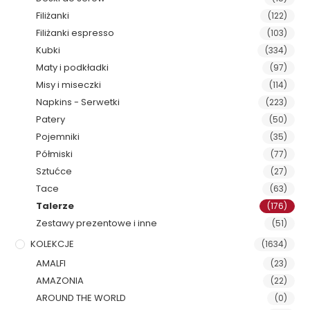
Filiżanki
(122)
Filiżanki espresso
(103)
Kubki
(334)
Maty i podkładki
(97)
Misy i miseczki
(114)
Napkins - Serwetki
(223)
Patery
(50)
Pojemniki
(35)
Półmiski
(77)
Sztućce
(27)
Tace
(63)
Talerze
(176)
Zestawy prezentowe i inne
(51)
KOLEKCJE
(1634)
AMALFI
(23)
AMAZONIA
(22)
AROUND THE WORLD
(0)