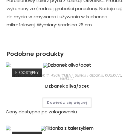
Porcelanowy talerz płytki z kolekcji ORGANIC. Produkt
wykonany ze średniej grubości porcelany. Nadaje się
do mycia w zmywarce i używania w kuchence
mikrofalowej. Wymiary: średnica 26 cm.
Podobne produkty
NIEDOSTĘPNY
WSZYSTKIE PRODUKTY
,
ASORTYMENT
,
Butelki i dzbanki
,
KOLEKCJE
,
VINTAGE
Dzbanek oliva/ocet
Dowiedz się więcej
Ceny dostępne po zalogowaniu