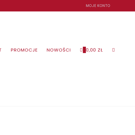
MOJE KONTO
T
PROMOCJE
NOWOŚCI
0
0,00
ZŁ
TOGGLE
WEBSITE
SEARCH