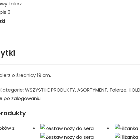
pis
łytki
lerz o średnicy 19 cm.
Kategorie:
WSZYSTKIE PRODUKTY
,
ASORTYMENT
,
Talerze
,
KOLE
e po zalogowaniu
rodukty