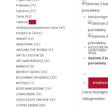
Półmiski
(77)
Sztućce
(27)
Niedostęp
Tace
(63)
Talerze
(176)
Zestawy prezentowe i inne
(51)
KOLEKCJE
(1634)
AMALFI
(23)
AMAZONIA
(22)
WSZYSTKIE P
AROUND THE WORLD
(0)
ASORTYMENT
WOOL
ART & COLOUR
(8)
Zestaw 2 k
ART MASTERPIECE
(21)
porcelany
BARISTA
(11)
BISTROT OLIVES
(25)
BLOOMING OPULENCE
(33)
DOWIEDZ
BOTTLES
(7)
BOŻE NARODZENIE
(74)
Ceny dostępn
CHINOISERIE
(14)
zalogowaniu
CHOCOLATE VINTAGE
(10)
COFFEE MANIA
(58)