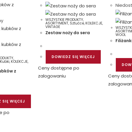
Niedos
WSZYSTKIE PRODUKTY
,
ny
ASORTYMENT
,
Sztućce
,
KOLEKCJE
,
VINTAGE
WSZYSTK
ASORTYM
Zestaw noży do sera
WOOL
Filiżan
DOWIEDZ SIĘ WIĘCEJ
RODUKTY
,
,
Kubki
,
KOLEKCJE
,
DOWI
Ceny dostępne po
ubków z
zalogowaniu
Ceny dost
zalogowan
 SIĘ WIĘCEJ
e po