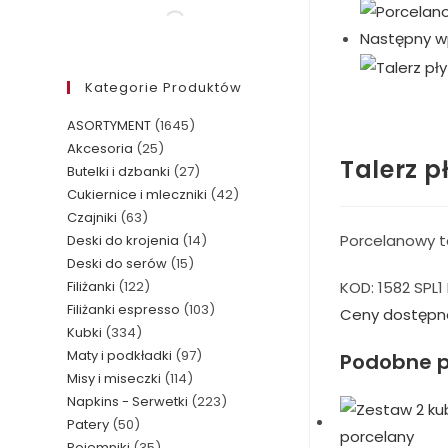
Następny w
Kategorie Produktów
ASORTYMENT
(1645)
Akcesoria
(25)
Talerz p
Butelki i dzbanki
(27)
Cukiernice i mleczniki
(42)
Czajniki
(63)
Porcelanowy ta
Deski do krojenia
(14)
Deski do serów
(15)
KOD:
1582 SPL1
Filiżanki
(122)
Filiżanki espresso
(103)
Ceny dostępn
Kubki
(334)
Maty i podkładki
(97)
Podobne p
Misy i miseczki
(114)
Napkins - Serwetki
(223)
Patery
(50)
Pojemniki
(35)