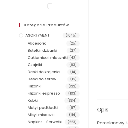
Kategorie Produktów
ASORTYMENT
(1645)
Akcesoria
(25)
Butelki i dzbanki
(27)
Cukiernice i mleczniki
(42)
Czajniki
(63)
Deski do krojenia
(14)
Deski do serów
(15)
Filiżanki
(122)
Filiżanki espresso
(103)
Kubki
(334)
Maty i podkładki
(97)
Opis
Misy i miseczki
(114)
Napkins - Serwetki
(223)
Porcelanowy ta