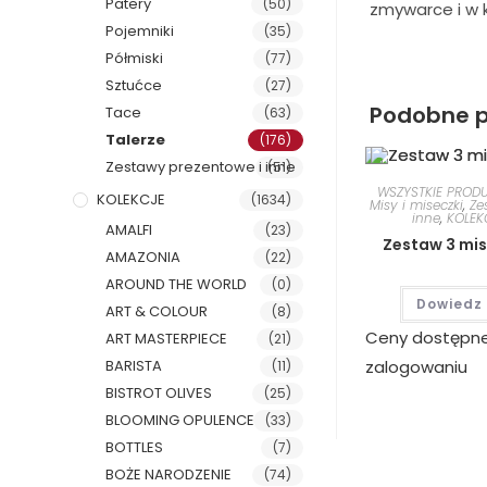
Patery
(50)
zmywarce i w k
Pojemniki
(35)
Półmiski
(77)
Sztućce
(27)
Podobne p
Tace
(63)
Talerze
(176)
Zestawy prezentowe i inne
(51)
WSZYSTKIE PROD
KOLEKCJE
(1634)
Misy i miseczki
,
Ze
inne
,
KOLEK
AMALFI
(23)
Zestaw 3 mis
AMAZONIA
(22)
AROUND THE WORLD
(0)
Dowiedz 
ART & COLOUR
(8)
Ceny dostępn
ART MASTERPIECE
(21)
BARISTA
zalogowaniu
(11)
BISTROT OLIVES
(25)
BLOOMING OPULENCE
(33)
BOTTLES
(7)
BOŻE NARODZENIE
(74)