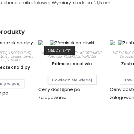
uchence mikrofalowej. Wymiary: średnica: 21,5 cm.
rodukty
NIEDOSTĘPNY
UKTY
,
ASORTYMENT
,
WSZYSTKIE PRODUKTY
,
ASORTYMENT
,
WSZYSTKIE 
stawy prezentowe i
Półmiski
,
KOLEKCJE
,
VINTAGE
Sztućce
CJE
,
VINTAGE
Półmisek na oliwki
Zesta
eczek na dipy
Dowiedz się więcej
Dowi
się więcej
Ceny dostępne po
Ceny dost
e po
zalogowaniu
zalogowan