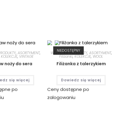
NIEDOSTĘPNY
PRODUKTY
,
ASORTYMENT
,
WSZYSTKIE PRODUKTY
,
ASORTYMENT
,
,
KOLEKCJE
,
VINTAGE
Filiżanki
,
KOLEKCJE
,
WOOL
w noży do sera
Filiżanka z talerzykiem
edz się więcej
Dowiedz się więcej
ępne po
Ceny dostępne po
iu
zalogowaniu