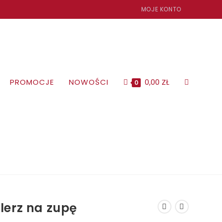
MOJE KONTO
PROMOCJE
NOWOŚCI
0,00
ZŁ
TOGGLE
0
WEBSITE
SEARCH
lerz na zupę