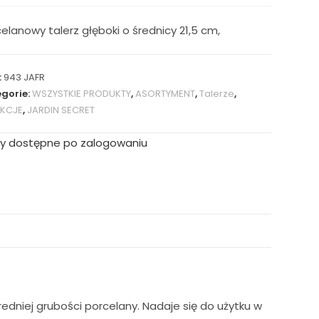
elanowy talerz głęboki o średnicy 21,5 cm,
:
943 JAFR
gorie:
WSZYSTKIE PRODUKTY
,
ASORTYMENT
,
Talerze
,
EKCJE
,
JARDIN SECRET
y dostępne po zalogowaniu
redniej grubości porcelany. Nadaje się do użytku w