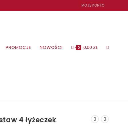
MOJE KONTO
PROMOCJE
NOWOŚCI
0,00
ZŁ
TOGGLE
0
WEBSITE
SEARCH
staw 4 łyżeczek