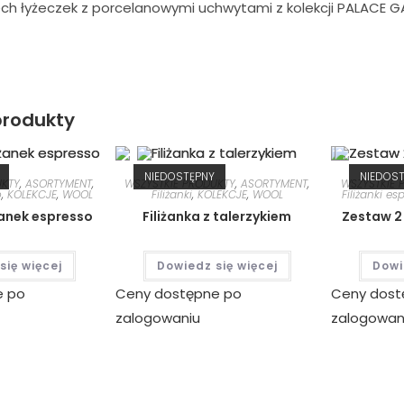
ch łyżeczek z porcelanowymi uchwytami z kolekcji PALACE 
rodukty
NIEDOSTĘPNY
NIEDOS
UKTY
,
ASORTYMENT
,
WSZYSTKIE PRODUKTY
,
ASORTYMENT
,
WSZYSTKIE 
o
,
KOLEKCJE
,
WOOL
Filiżanki
,
KOLEKCJE
,
WOOL
Filiżanki es
żanek espresso
Filiżanka z talerzykiem
Zestaw 2 
się więcej
Dowiedz się więcej
Dowi
e po
Ceny dostępne po
Ceny dost
zalogowaniu
zalogowan