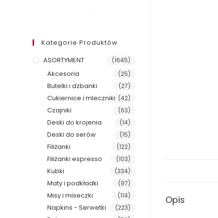
Kategorie Produktów
ASORTYMENT
(1645)
Akcesoria
(25)
Butelki i dzbanki
(27)
Cukiernice i mleczniki
(42)
Czajniki
(63)
Deski do krojenia
(14)
Deski do serów
(15)
Filiżanki
(122)
Filiżanki espresso
(103)
Kubki
(334)
Maty i podkładki
(97)
Misy i miseczki
(114)
Opis
Napkins - Serwetki
(223)