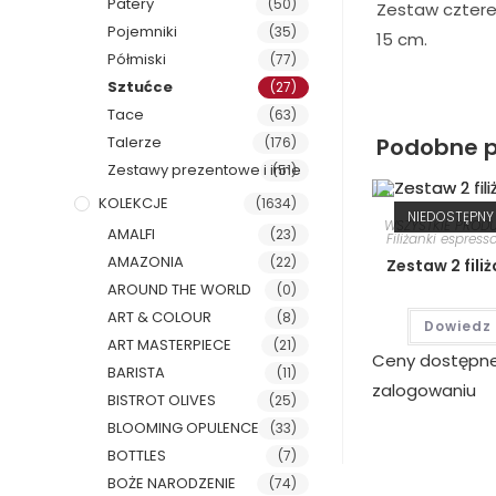
Patery
(50)
Zestaw cztere
Pojemniki
(35)
15 cm.
Półmiski
(77)
Sztućce
(27)
Tace
(63)
Podobne p
Talerze
(176)
Zestawy prezentowe i inne
(51)
KOLEKCJE
(1634)
NIEDOSTĘPNY
WSZYSTKIE PROD
AMALFI
(23)
Filiżanki espress
AMAZONIA
(22)
Zestaw 2 fili
AROUND THE WORLD
(0)
ART & COLOUR
(8)
Dowiedz 
ART MASTERPIECE
(21)
Ceny dostępn
BARISTA
(11)
zalogowaniu
BISTROT OLIVES
(25)
BLOOMING OPULENCE
(33)
BOTTLES
(7)
BOŻE NARODZENIE
(74)