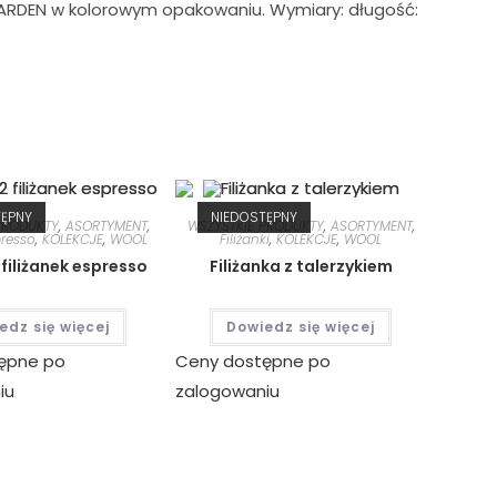
GARDEN w kolorowym opakowaniu. Wymiary: długość:
TĘPNY
NIEDOSTĘPNY
PRODUKTY
,
ASORTYMENT
,
WSZYSTKIE PRODUKTY
,
ASORTYMENT
,
presso
,
KOLEKCJE
,
WOOL
Filiżanki
,
KOLEKCJE
,
WOOL
filiżanek espresso
Filiżanka z talerzykiem
edz się więcej
Dowiedz się więcej
ępne po
Ceny dostępne po
iu
zalogowaniu