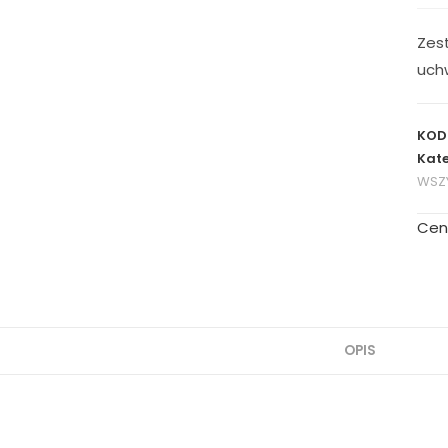
Zes
uch
KOD
Kate
WSZY
Cen
OPIS