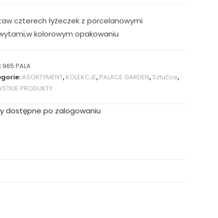
taw czterech łyżeczek z porcelanowymi
wytami,w kolorowym opakowaniu
:
965 PALA
gorie:
ASORTYMENT
,
KOLEKCJE
,
PALACE GARDEN
,
Sztućce
,
STKIE PRODUKTY
y dostępne po zalogowaniu