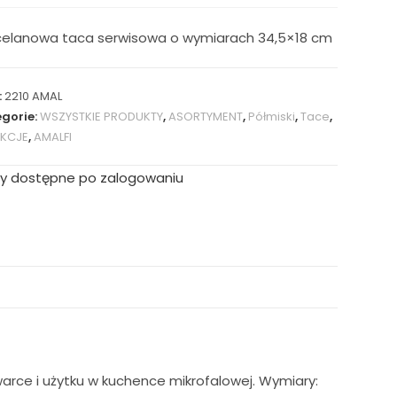
celanowa taca serwisowa o wymiarach 34,5×18 cm
:
2210 AMAL
gorie:
WSZYSTKIE PRODUKTY
,
ASORTYMENT
,
Półmiski
,
Tace
,
EKCJE
,
AMALFI
y dostępne po zalogowaniu
arce i użytku w kuchence mikrofalowej. Wymiary: