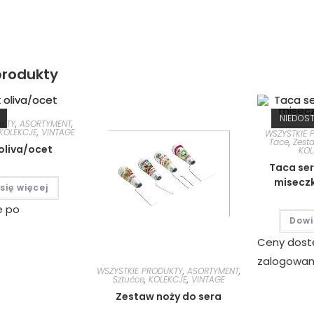
rodukty
NIEDOS
UKTY
,
ASORTYMENT
,
KOLEKCJE
,
VINTAGE
WSZYSTKIE 
Tace
,
Zest
oliva/ocet
KOL
Taca ser
miseczk
się więcej
e po
Dowi
Ceny dost
zalogowan
WSZYSTKIE PRODUKTY
,
ASORTYMENT
,
Sztućce
,
KOLEKCJE
,
VINTAGE
Zestaw noży do sera