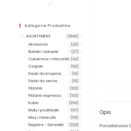
Kategorie Produktów
ASORTYMENT
(1645)
Akcesoria
(25)
Butelki i dzbanki
(27)
Cukiernice i mleczniki
(42)
Czajniki
(63)
Deski do krojenia
(14)
Deski do serów
(15)
Filiżanki
(122)
Filiżanki espresso
(103)
Kubki
(334)
Maty i podkładki
(97)
Opis
Misy i miseczki
(114)
Napkins - Serwetki
(223)
Porcelanowa ta