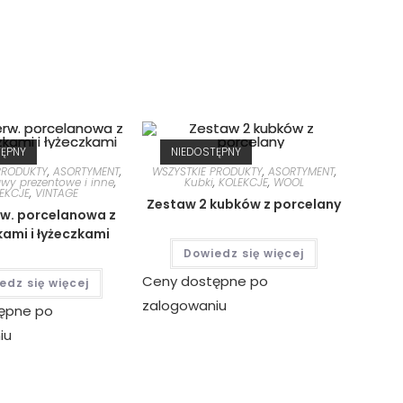
TĘPNY
NIEDOSTĘPNY
PRODUKTY
,
ASORTYMENT
,
WSZYSTKIE PRODUKTY
,
ASORTYMENT
,
awy prezentowe i inne
,
Kubki
,
KOLEKCJE
,
WOOL
EKCJE
,
VINTAGE
Zestaw 2 kubków z porcelany
w. porcelanowa z
ami i łyżeczkami
Dowiedz się więcej
Ceny dostępne po
edz się więcej
zalogowaniu
ępne po
iu