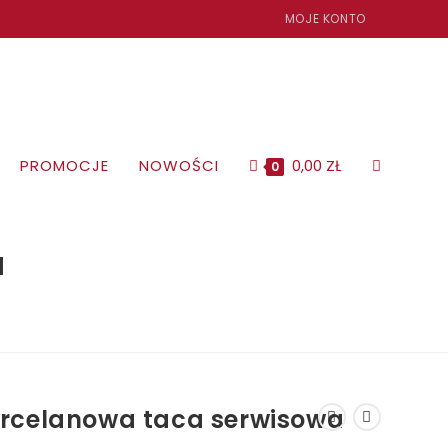
MOJE KONTO
PROMOCJE
NOWOŚCI
0,00
ZŁ
TOGGLE
0
WEBSITE
a
SEARCH
rcelanowa taca serwisowa