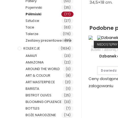
Patery
(50)
34,5×18 cm.
Pojemniki
(35)
Półmiski
(77)
Sztućce
(27)
Podobne p
Tace
(63)
Talerze
(176)
Zestawy prezentowe i inne
(51)
NIEDOSTĘPNY
WSZYSTKIE PROD
KOLEKCJE
(1634)
Butelki i dzbanki
,
AMALFI
(23)
Dzbanek 
AMAZONIA
(22)
AROUND THE WORLD
(0)
Dowiedz 
ART & COLOUR
(8)
Ceny dostępn
ART MASTERPIECE
(21)
zalogowaniu
BARISTA
(11)
BISTROT OLIVES
(25)
BLOOMING OPULENCE
(33)
BOTTLES
(7)
BOŻE NARODZENIE
(74)