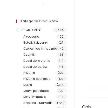
Kategorie Produktów
ASORTYMENT
(1645)
Akcesoria
(25)
Butelki i dzbanki
(27)
Cukiernice i mleczniki
(42)
Czajniki
(63)
Deski do krojenia
(14)
Deski do serów
(15)
Filiżanki
(122)
Filiżanki espresso
(103)
Kubki
(334)
Maty i podkładki
(97)
Misy i miseczki
(114)
Napkins - Serwetki
(223)
Opis