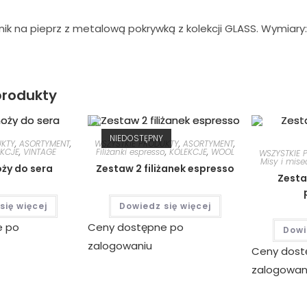
ik na pieprz z metalową pokrywką z kolekcji GLASS. Wymiary
rodukty
NIEDOSTĘPNY
UKTY
,
ASORTYMENT
,
WSZYSTKIE PRODUKTY
,
ASORTYMENT
,
EKCJE
,
VINTAGE
Filiżanki espresso
,
KOLEKCJE
,
WOOL
WSZYSTKIE 
Misy i mise
ży do sera
Zestaw 2 filiżanek espresso
Zesta
się więcej
Dowiedz się więcej
e po
Ceny dostępne po
Dowi
zalogowaniu
Ceny dost
zalogowan