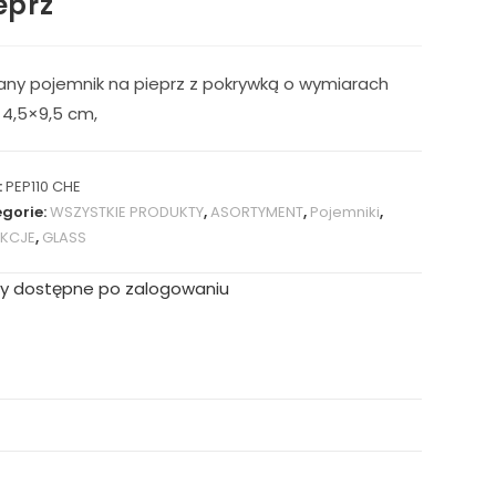
eprz
any pojemnik na pieprz z pokrywką o wymiarach
×4,5×9,5 cm,
:
PEP110 CHE
gorie:
WSZYSTKIE PRODUKTY
,
ASORTYMENT
,
Pojemniki
,
EKCJE
,
GLASS
y dostępne po zalogowaniu