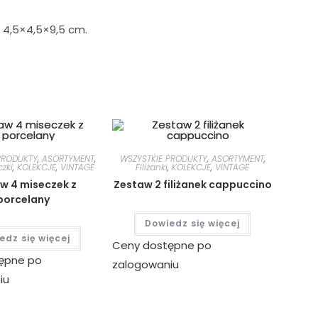
: 4,5×4,5×9,5 cm.
PRODUKTY
,
ASORTYMENT
,
WSZYSTKIE PRODUKTY
,
ASORTYMENT
,
czki
,
KOLEKCJE
,
VINTAGE
Filiżanki
,
KOLEKCJE
,
VINTAGE
w 4 miseczek z
Zestaw 2 filiżanek cappuccino
porcelany
Dowiedz się więcej
edz się więcej
Ceny dostępne po
ępne po
zalogowaniu
iu