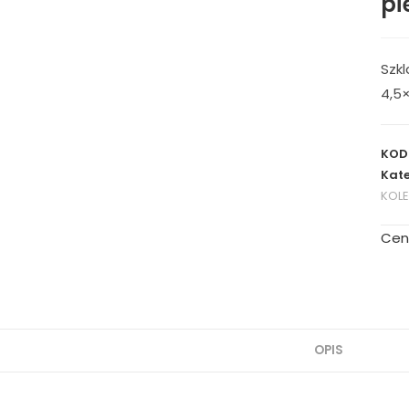
pi
Szkl
4,5
KOD
Kate
KOL
Cen
OPIS