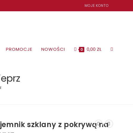
MOJE KONTO
PROMOCJE
NOWOŚCI
0,00
ZŁ
TOGGLE
0
WEBSITE
ieprz
z
SEARCH
jemnik szklany z pokrywą na