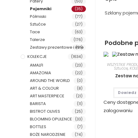
Patery
(50)
Pojemniki
(35)
Szklany pojemn
Półmiski
(77)
Sztućce
(27)
Tace
(63)
Talerze
(176)
Podobne p
Zestawy prezentowe i inne
(51)
KOLEKCJE
(1634)
WSZYSTKIE PROD
AMALFI
(23)
Sztućce
,
KOL
AMAZONIA
(22)
Zestaw no
AROUND THE WORLD
(0)
ART & COLOUR
(8)
Dowiedz 
ART MASTERPIECE
(21)
Ceny dostępn
BARISTA
(11)
zalogowaniu
BISTROT OLIVES
(25)
BLOOMING OPULENCE
(33)
BOTTLES
(7)
BOŻE NARODZENIE
(74)