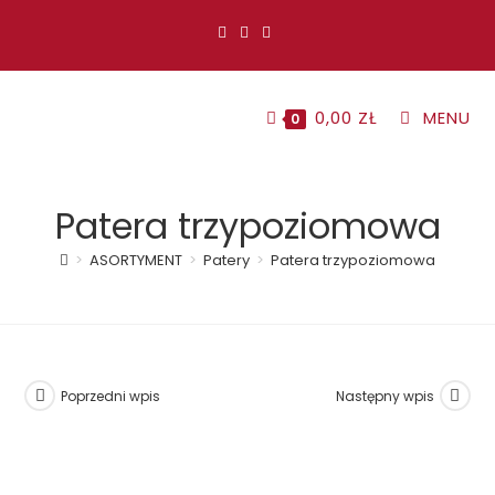
Koniec
treści
0,00
ZŁ
MENU
0
Patera trzypoziomowa
>
ASORTYMENT
>
Patery
>
Patera trzypoziomowa
Poprzedni wpis
Następny wpis