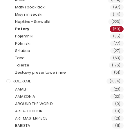
Maty i podkładki
(97)
Misy i miseczki
(114)
Napkins - Serwetki
(223)
Patery
(50)
Pojemniki
(35)
Półmiski
(77)
Sztućce
(27)
Tace
(63)
Talerze
(176)
Zestawy prezentowe i inne
(51)
KOLEKCJE
(1634)
AMALFI
(23)
AMAZONIA
(22)
AROUND THE WORLD
(0)
ART & COLOUR
(8)
ART MASTERPIECE
(21)
BARISTA
(11)