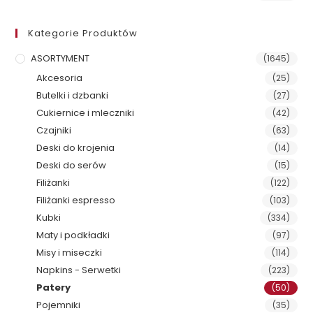
Kategorie Produktów
ASORTYMENT
(1645)
Akcesoria
(25)
Butelki i dzbanki
(27)
Cukiernice i mleczniki
(42)
Czajniki
(63)
Deski do krojenia
(14)
Deski do serów
(15)
Filiżanki
(122)
Filiżanki espresso
(103)
Kubki
(334)
Maty i podkładki
(97)
Misy i miseczki
(114)
Napkins - Serwetki
(223)
Patery
(50)
Pojemniki
(35)