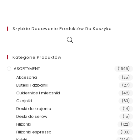
Szybkie Dodawanie Produktów Do Koszyka
Kategorie Produktów
ASORTYMENT
(1645)
Akcesoria
(25)
Butelki i dzbanki
(27)
Cukiernice i mleczniki
(42)
Czajniki
(63)
Deski do krojenia
(14)
Deski do serów
(15)
Filiżanki
(122)
Filiżanki espresso
(103)
Kubki
(334)