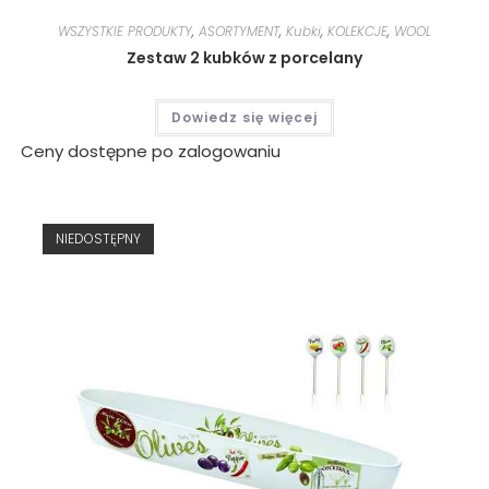
WSZYSTKIE PRODUKTY
,
ASORTYMENT
,
Kubki
,
KOLEKCJE
,
WOOL
Zestaw 2 kubków z porcelany
Dowiedz się więcej
Ceny dostępne po zalogowaniu
NIEDOSTĘPNY