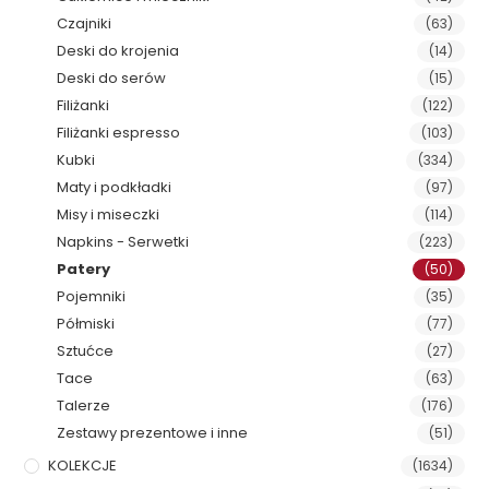
Czajniki
(63)
Deski do krojenia
(14)
Deski do serów
(15)
Filiżanki
(122)
Filiżanki espresso
(103)
Kubki
(334)
Maty i podkładki
(97)
Misy i miseczki
(114)
Napkins - Serwetki
(223)
Patery
(50)
Pojemniki
(35)
Półmiski
(77)
Sztućce
(27)
Tace
(63)
Talerze
(176)
Zestawy prezentowe i inne
(51)
KOLEKCJE
(1634)