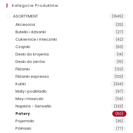
Kategorie Produktów
ASORTYMENT
(1645)
Akcesoria
(25)
Butelki i dzbanki
(27)
Cukiernice i mleczniki
(42)
Czajniki
(63)
Deski do krojenia
(14)
Deski do serów
(15)
Filiżanki
(122)
Filiżanki espresso
(103)
Kubki
(334)
Maty i podkładki
(97)
Misy i miseczki
(114)
Napkins - Serwetki
(223)
Patery
(50)
Pojemniki
(35)
Półmiski
(77)