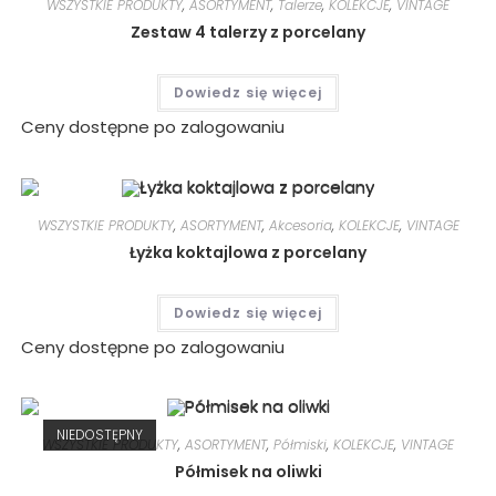
WSZYSTKIE PRODUKTY
,
ASORTYMENT
,
Talerze
,
KOLEKCJE
,
VINTAGE
Zestaw 4 talerzy z porcelany
Dowiedz się więcej
Ceny dostępne po zalogowaniu
WSZYSTKIE PRODUKTY
,
ASORTYMENT
,
Akcesoria
,
KOLEKCJE
,
VINTAGE
Łyżka koktajlowa z porcelany
Dowiedz się więcej
Ceny dostępne po zalogowaniu
NIEDOSTĘPNY
WSZYSTKIE PRODUKTY
,
ASORTYMENT
,
Półmiski
,
KOLEKCJE
,
VINTAGE
Półmisek na oliwki