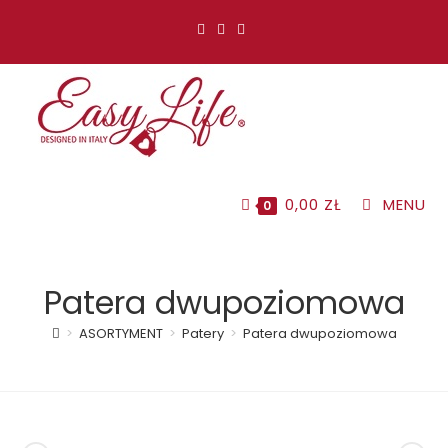
Koniec
treści
0,00
ZŁ
MENU
0
Patera dwupoziomowa
>
ASORTYMENT
>
Patery
>
Patera dwupoziomowa