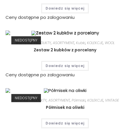
Dowiedz się więcej
Ceny dostępne po zalogowaniu
NIEDOSTĘPNY
WSZYSTKIE PRODUKTY
,
ASORTYMENT
,
Kubki
,
KOLEKCJE
,
WOOL
Zestaw 2 kubków z porcelany
Dowiedz się więcej
Ceny dostępne po zalogowaniu
NIEDOSTĘPNY
WSZYSTKIE PRODUKTY
,
ASORTYMENT
,
Półmiski
,
KOLEKCJE
,
VINTAGE
Półmisek na oliwki
Dowiedz się więcej