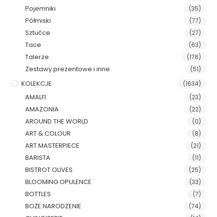
Pojemniki
(35)
Półmiski
(77)
Sztućce
(27)
Tace
(63)
Talerze
(176)
Zestawy prezentowe i inne
(51)
KOLEKCJE
(1634)
AMALFI
(23)
AMAZONIA
(22)
AROUND THE WORLD
(0)
ART & COLOUR
(8)
ART MASTERPIECE
(21)
BARISTA
(11)
BISTROT OLIVES
(25)
BLOOMING OPULENCE
(33)
BOTTLES
(7)
BOŻE NARODZENIE
(74)