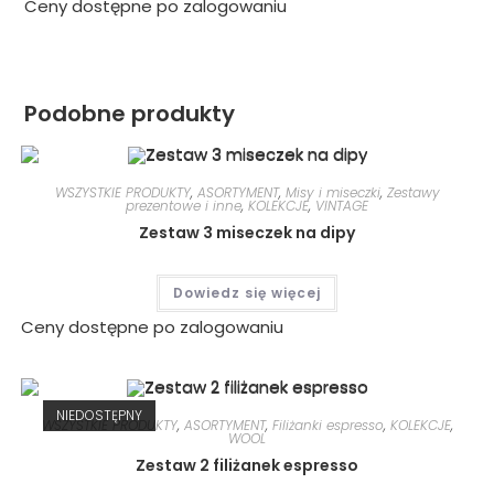
Ceny dostępne po zalogowaniu
Podobne produkty
WSZYSTKIE PRODUKTY
,
ASORTYMENT
,
Misy i miseczki
,
Zestawy
prezentowe i inne
,
KOLEKCJE
,
VINTAGE
Zestaw 3 miseczek na dipy
Dowiedz się więcej
Ceny dostępne po zalogowaniu
NIEDOSTĘPNY
WSZYSTKIE PRODUKTY
,
ASORTYMENT
,
Filiżanki espresso
,
KOLEKCJE
,
WOOL
Zestaw 2 filiżanek espresso