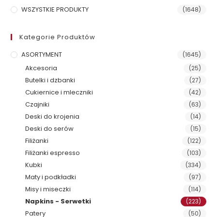
WSZYSTKIE PRODUKTY
(1648)
Kategorie Produktów
ASORTYMENT
(1645)
Akcesoria
(25)
Butelki i dzbanki
(27)
Cukiernice i mleczniki
(42)
Czajniki
(63)
Deski do krojenia
(14)
Deski do serów
(15)
Filiżanki
(122)
Filiżanki espresso
(103)
Kubki
(334)
Maty i podkładki
(97)
Misy i miseczki
(114)
Napkins - Serwetki
(223)
Patery
(50)