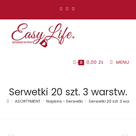
Koniec
treści
0,00
ZŁ
MENU
0
Serwetki 20 szt. 3 warstw.
>
ASORTYMENT
>
Napkins - Serwetki
>
Serwetki 20 szt. 3 warst