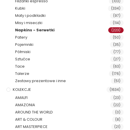
Filiżanki espresso
(103)
Kubki
(334)
Maty i podkładki
(97)
Misy i miseczki
(114)
Napkins - Serwetki
(223)
Patery
(50)
Pojemniki
(35)
Półmiski
(77)
Sztućce
(27)
Tace
(63)
Talerze
(176)
Zestawy prezentowe i inne
(51)
KOLEKCJE
(1634)
AMALFI
(23)
AMAZONIA
(22)
AROUND THE WORLD
(0)
ART & COLOUR
(8)
ART MASTERPIECE
(21)