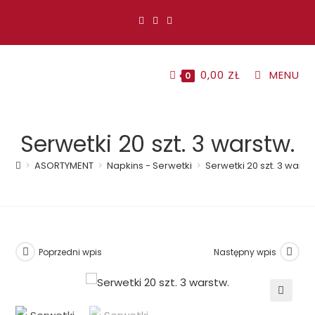
Koniec
treści
0,00
ZŁ
MENU
0
Serwetki 20 szt. 3 warstw.
>
ASORTYMENT
>
Napkins - Serwetki
>
Serwetki 20 szt. 3 warst
Poprzedni wpis
Następny wpis
🔍