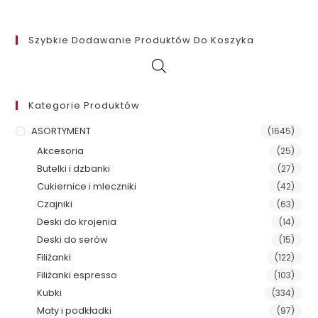
Szybkie Dodawanie Produktów Do Koszyka
Kategorie Produktów
ASORTYMENT
(1645)
Akcesoria
(25)
Butelki i dzbanki
(27)
Cukiernice i mleczniki
(42)
Czajniki
(63)
Deski do krojenia
(14)
Deski do serów
(15)
Filiżanki
(122)
Filiżanki espresso
(103)
Kubki
(334)
Maty i podkładki
(97)