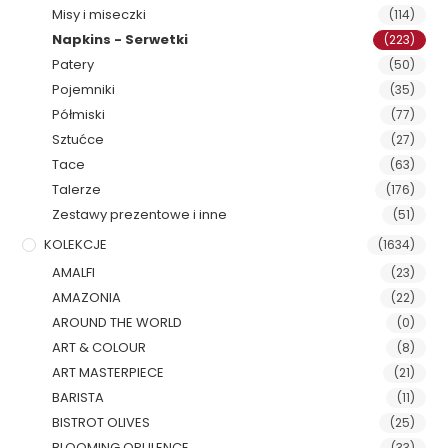
Misy i miseczki
(114)
Napkins - Serwetki
(223)
Patery
(50)
Pojemniki
(35)
Półmiski
(77)
Sztućce
(27)
Tace
(63)
Talerze
(176)
Zestawy prezentowe i inne
(51)
KOLEKCJE
(1634)
AMALFI
(23)
AMAZONIA
(22)
AROUND THE WORLD
(0)
ART & COLOUR
(8)
ART MASTERPIECE
(21)
BARISTA
(11)
BISTROT OLIVES
(25)
BLOOMING OPULENCE
(33)