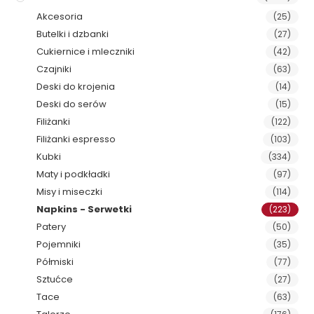
Akcesoria
(25)
Butelki i dzbanki
(27)
Cukiernice i mleczniki
(42)
Czajniki
(63)
Deski do krojenia
(14)
Deski do serów
(15)
Filiżanki
(122)
Filiżanki espresso
(103)
Kubki
(334)
Maty i podkładki
(97)
Misy i miseczki
(114)
Napkins - Serwetki
(223)
Patery
(50)
Pojemniki
(35)
Półmiski
(77)
Sztućce
(27)
Tace
(63)