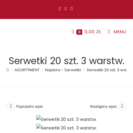
Koniec
treści
0,00
ZŁ
MENU
0
Serwetki 20 szt. 3 warstw.
>
ASORTYMENT
>
Napkins - Serwetki
>
Serwetki 20 szt. 3 warst
Poprzedni wpis
Następny wpis