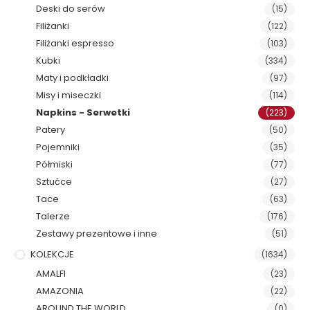
Deski do serów
(15)
Filiżanki
(122)
Filiżanki espresso
(103)
Kubki
(334)
Maty i podkładki
(97)
Misy i miseczki
(114)
Napkins - Serwetki
(223)
Patery
(50)
Pojemniki
(35)
Półmiski
(77)
Sztućce
(27)
Tace
(63)
Talerze
(176)
Zestawy prezentowe i inne
(51)
KOLEKCJE
(1634)
AMALFI
(23)
AMAZONIA
(22)
AROUND THE WORLD
(0)