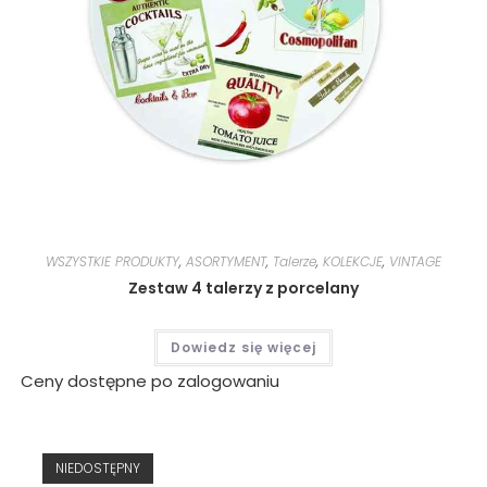
WSZYSTKIE PRODUKTY
,
ASORTYMENT
,
Talerze
,
KOLEKCJE
,
VINTAGE
Zestaw 4 talerzy z porcelany
Dowiedz się więcej
Ceny dostępne po zalogowaniu
NIEDOSTĘPNY