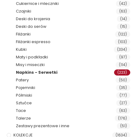
Cukiernice i mleczniki
(42)
Czajniki
(63)
Deski do krojenia
(14)
Deski do serów
(15)
Filiżanki
(122)
Filiżanki espresso
(103)
Kubki
(334)
Maty i podkładki
(97)
Misy i miseczki
(114)
Napkins - Serwetki
(223)
Patery
(50)
Pojemniki
(35)
Półmiski
(77)
Sztućce
(27)
Tace
(63)
Talerze
(176)
Zestawy prezentowe i inne
(51)
KOLEKCJE
(1634)