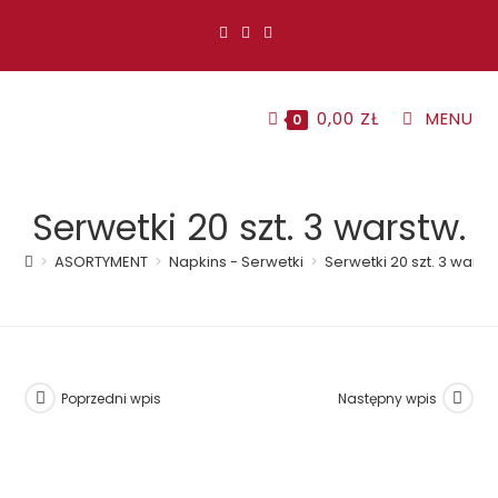
Koniec
treści
0,00
ZŁ
MENU
0
Serwetki 20 szt. 3 warstw.
>
ASORTYMENT
>
Napkins - Serwetki
>
Serwetki 20 szt. 3 warst
Poprzedni wpis
Następny wpis