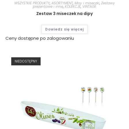
WSZYSTKIE PRODUKTY
,
ASORTYMENT
,
Misy i miseczki
,
Zestawy
prezentowe i inne
,
KOLEKCJE
,
VINTAGE
Zestaw 3 miseczek na dipy
Dowiedz się więcej
Ceny dostępne po zalogowaniu
NIEDOSTĘPNY