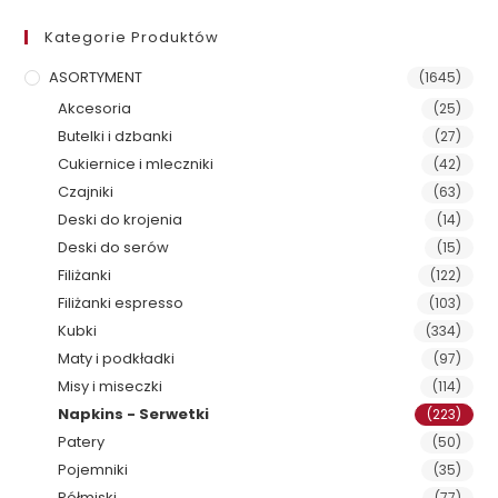
Kategorie Produktów
ASORTYMENT
(1645)
Akcesoria
(25)
Butelki i dzbanki
(27)
Cukiernice i mleczniki
(42)
Czajniki
(63)
Deski do krojenia
(14)
Deski do serów
(15)
Filiżanki
(122)
Filiżanki espresso
(103)
Kubki
(334)
Maty i podkładki
(97)
Misy i miseczki
(114)
Napkins - Serwetki
(223)
Patery
(50)
Pojemniki
(35)
Półmiski
(77)