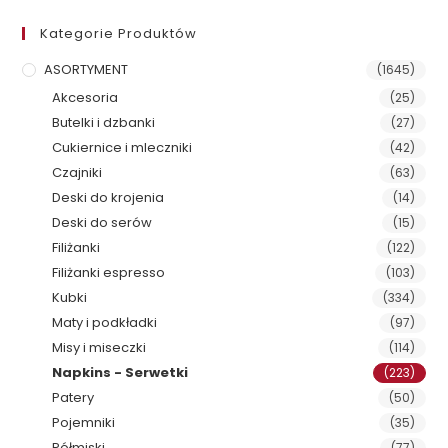
Kategorie Produktów
ASORTYMENT
(1645)
Akcesoria
(25)
Butelki i dzbanki
(27)
Cukiernice i mleczniki
(42)
Czajniki
(63)
Deski do krojenia
(14)
Deski do serów
(15)
Filiżanki
(122)
Filiżanki espresso
(103)
Kubki
(334)
Maty i podkładki
(97)
Misy i miseczki
(114)
Napkins - Serwetki
(223)
Patery
(50)
Pojemniki
(35)
Półmiski
(77)