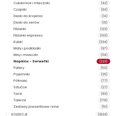
Cukiernice i mleczniki
(42)
Czajniki
(63)
Deski do krojenia
(14)
Deski do serów
(15)
Filiżanki
(122)
Filiżanki espresso
(103)
Kubki
(334)
Maty i podkładki
(97)
Misy i miseczki
(114)
Napkins - Serwetki
(223)
Patery
(50)
Pojemniki
(35)
Półmiski
(77)
Sztućce
(27)
Tace
(63)
Talerze
(176)
Zestawy prezentowe i inne
(51)
KOLEKCJE
(1634)