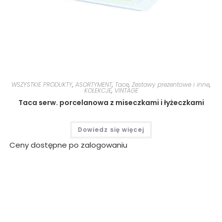
WSZYSTKIE PRODUKTY
,
ASORTYMENT
,
Tace
,
Zestawy prezentowe i inne
,
KOLEKCJE
,
VINTAGE
Taca serw. porcelanowa z miseczkami i łyżeczkami
Dowiedz się więcej
Ceny dostępne po zalogowaniu