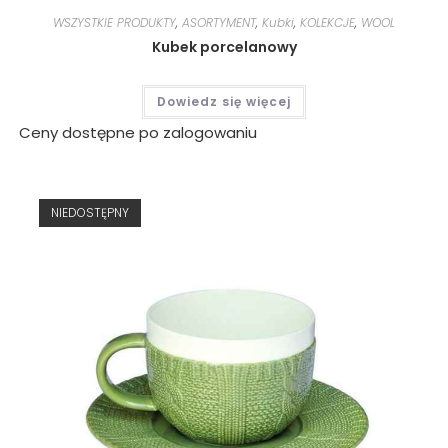
WSZYSTKIE PRODUKTY
,
ASORTYMENT
,
Kubki
,
KOLEKCJE
,
WOOL
Kubek porcelanowy
Dowiedz się więcej
Ceny dostępne po zalogowaniu
NIEDOSTĘPNY