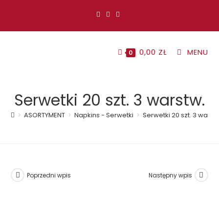
Koniec
treści
0,00
ZŁ
MENU
0
Serwetki 20 szt. 3 warstw.
>
ASORTYMENT
>
Napkins - Serwetki
>
Serwetki 20 szt. 3 warst
Poprzedni wpis
Następny wpis