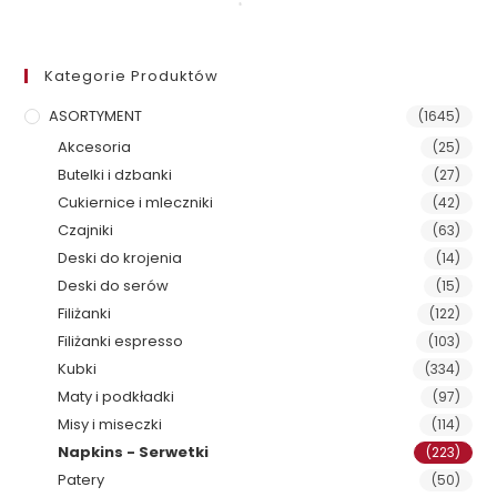
Kategorie Produktów
ASORTYMENT
(1645)
Akcesoria
(25)
Butelki i dzbanki
(27)
Cukiernice i mleczniki
(42)
Czajniki
(63)
Deski do krojenia
(14)
Deski do serów
(15)
Filiżanki
(122)
Filiżanki espresso
(103)
Kubki
(334)
Maty i podkładki
(97)
Misy i miseczki
(114)
Napkins - Serwetki
(223)
Patery
(50)