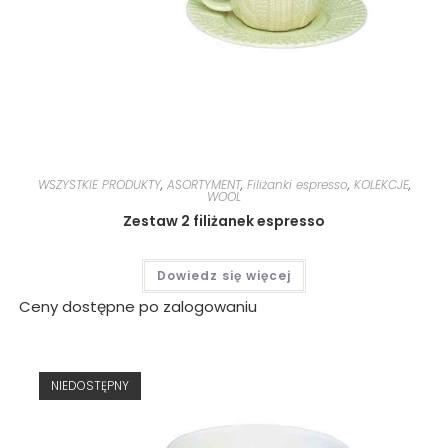
WSZYSTKIE PRODUKTY
,
ASORTYMENT
,
Filiżanki espresso
,
KOLEKCJE
,
WOOL
Zestaw 2 filiżanek espresso
Dowiedz się więcej
Ceny dostępne po zalogowaniu
NIEDOSTĘPNY