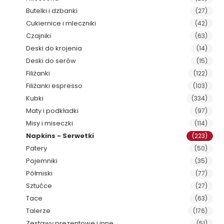
Butelki i dzbanki
(27)
Cukiernice i mleczniki
(42)
Czajniki
(63)
Deski do krojenia
(14)
Deski do serów
(15)
Filiżanki
(122)
Filiżanki espresso
(103)
Kubki
(334)
Maty i podkładki
(97)
Misy i miseczki
(114)
Napkins - Serwetki
(223)
Patery
(50)
Pojemniki
(35)
Półmiski
(77)
Sztućce
(27)
Tace
(63)
Talerze
(176)
Zestawy prezentowe i inne
(51)