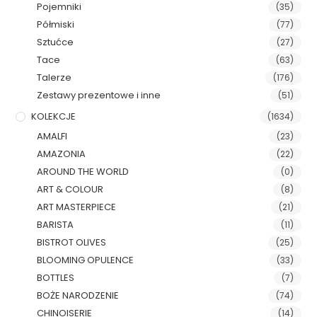
Pojemniki
(35)
Półmiski
(77)
Sztućce
(27)
Tace
(63)
Talerze
(176)
Zestawy prezentowe i inne
(51)
KOLEKCJE
(1634)
AMALFI
(23)
AMAZONIA
(22)
AROUND THE WORLD
(0)
ART & COLOUR
(8)
ART MASTERPIECE
(21)
BARISTA
(11)
BISTROT OLIVES
(25)
BLOOMING OPULENCE
(33)
BOTTLES
(7)
BOŻE NARODZENIE
(74)
CHINOISERIE
(14)