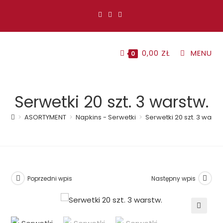
Koniec
treści
0,00
ZŁ
MENU
0
Serwetki 20 szt. 3 warstw.
>
ASORTYMENT
>
Napkins - Serwetki
>
Serwetki 20 szt. 3 warst
Poprzedni wpis
Następny wpis
🔍