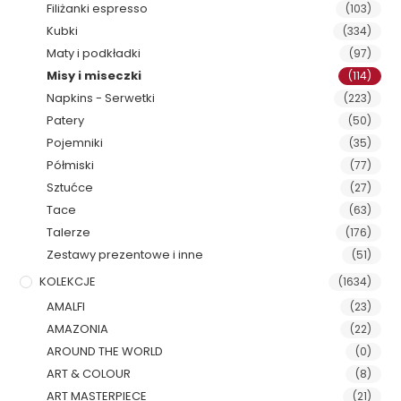
Filiżanki espresso
(103)
Kubki
(334)
Maty i podkładki
(97)
Misy i miseczki
(114)
Napkins - Serwetki
(223)
Patery
(50)
Pojemniki
(35)
Półmiski
(77)
Sztućce
(27)
Tace
(63)
Talerze
(176)
Zestawy prezentowe i inne
(51)
KOLEKCJE
(1634)
AMALFI
(23)
AMAZONIA
(22)
AROUND THE WORLD
(0)
ART & COLOUR
(8)
ART MASTERPIECE
(21)