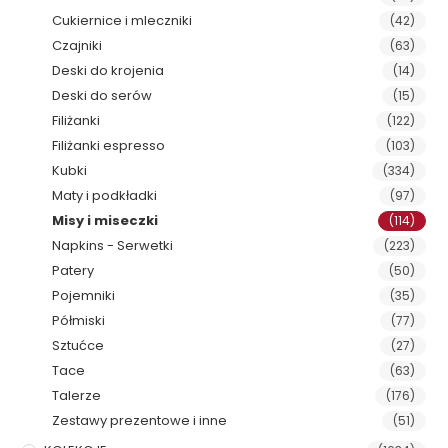
Cukiernice i mleczniki
(42)
Czajniki
(63)
Deski do krojenia
(14)
Deski do serów
(15)
Filiżanki
(122)
Filiżanki espresso
(103)
Kubki
(334)
Maty i podkładki
(97)
Misy i miseczki
(114)
Napkins - Serwetki
(223)
Patery
(50)
Pojemniki
(35)
Półmiski
(77)
Sztućce
(27)
Tace
(63)
Talerze
(176)
Zestawy prezentowe i inne
(51)