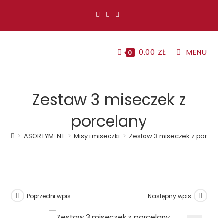
Koniec
treści
0,00
ZŁ
MENU
0
Zestaw 3 miseczek z
porcelany
>
ASORTYMENT
>
Misy i miseczki
>
Zestaw 3 miseczek z porce
Poprzedni wpis
Następny wpis