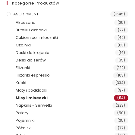
Kategorie Produktów
ASORTYMENT
(1645)
Akcesoria
(25)
Butelki i dzbanki
(27)
Cukiernice i mleczniki
(42)
Czajniki
(63)
Deski do krojenia
(14)
Deski do serów
(15)
Filiżanki
(122)
Filiżanki espresso
(103)
Kubki
(334)
Maty i podkładki
(97)
Misy i miseczki
(114)
Napkins - Serwetki
(223)
Patery
(50)
Pojemniki
(35)
Półmiski
(77)