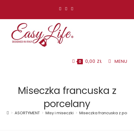
Koniec
treści
0,00
ZŁ
MENU
0
Miseczka francuska z
porcelany
>
ASORTYMENT
>
Misy i miseczki
>
Miseczka francuska z porce