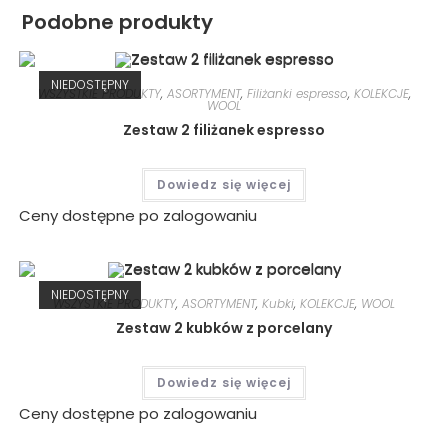
Podobne produkty
NIEDOSTĘPNY
WSZYSTKIE PRODUKTY
,
ASORTYMENT
,
Filiżanki espresso
,
KOLEKCJE
,
WOOL
Zestaw 2 filiżanek espresso
Dowiedz się więcej
Ceny dostępne po zalogowaniu
NIEDOSTĘPNY
WSZYSTKIE PRODUKTY
,
ASORTYMENT
,
Kubki
,
KOLEKCJE
,
WOOL
Zestaw 2 kubków z porcelany
Dowiedz się więcej
Ceny dostępne po zalogowaniu