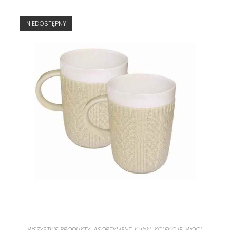
NIEDOSTĘPNY
WSZYSTKIE PRODUKTY
,
ASORTYMENT
,
Kubki
,
KOLEKCJE
,
WOOL