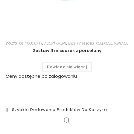
WSZYSTKIE PRODUKTY
,
ASORTYMENT
,
Misy i miseczki
,
KOLEKCJE
,
VINTAGE
Zestaw 4 miseczek z porcelany
Dowiedz się więcej
Ceny dostępne po zalogowaniu
Szybkie Dodawanie Produktów Do Koszyka