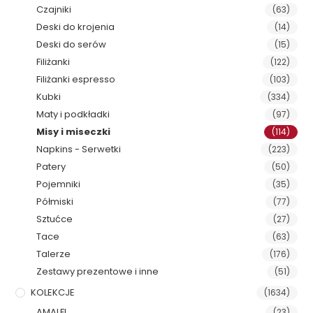
Czajniki
(63)
Deski do krojenia
(14)
Deski do serów
(15)
Filiżanki
(122)
Filiżanki espresso
(103)
Kubki
(334)
Maty i podkładki
(97)
Misy i miseczki
(114)
Napkins - Serwetki
(223)
Patery
(50)
Pojemniki
(35)
Półmiski
(77)
Sztućce
(27)
Tace
(63)
Talerze
(176)
Zestawy prezentowe i inne
(51)
KOLEKCJE
(1634)
AMALFI
(23)