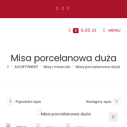
Koniec
treści
0,00
ZŁ
MENU
0
Misa porcelanowa duża
>
ASORTYMENT
>
Misy i miseczki
>
Misa porcelanowa duża
Poprzedni wpis
Następny wpis
🔍