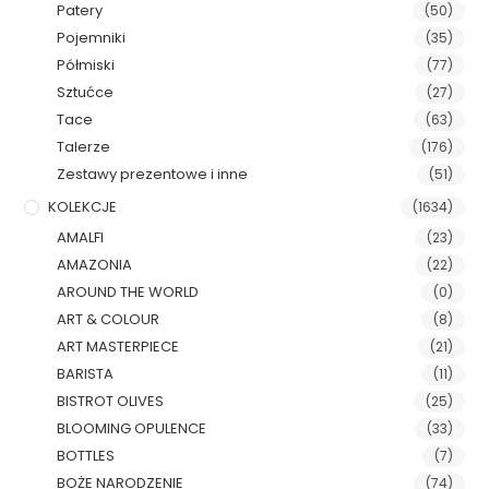
Patery
(50)
Pojemniki
(35)
Półmiski
(77)
Sztućce
(27)
Tace
(63)
Talerze
(176)
Zestawy prezentowe i inne
(51)
KOLEKCJE
(1634)
AMALFI
(23)
AMAZONIA
(22)
AROUND THE WORLD
(0)
ART & COLOUR
(8)
ART MASTERPIECE
(21)
BARISTA
(11)
BISTROT OLIVES
(25)
BLOOMING OPULENCE
(33)
BOTTLES
(7)
BOŻE NARODZENIE
(74)