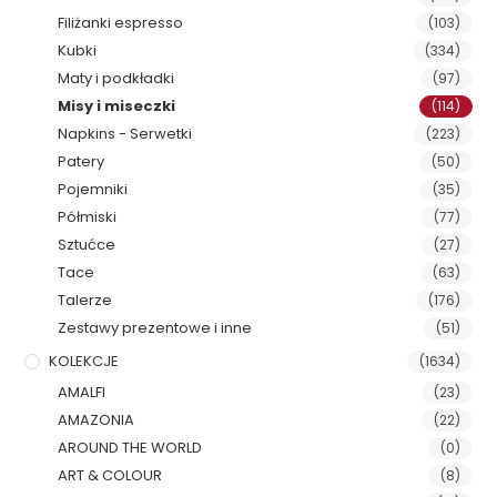
Filiżanki espresso
(103)
Kubki
(334)
Maty i podkładki
(97)
Misy i miseczki
(114)
Napkins - Serwetki
(223)
Patery
(50)
Pojemniki
(35)
Półmiski
(77)
Sztućce
(27)
Tace
(63)
Talerze
(176)
Zestawy prezentowe i inne
(51)
KOLEKCJE
(1634)
AMALFI
(23)
AMAZONIA
(22)
AROUND THE WORLD
(0)
ART & COLOUR
(8)