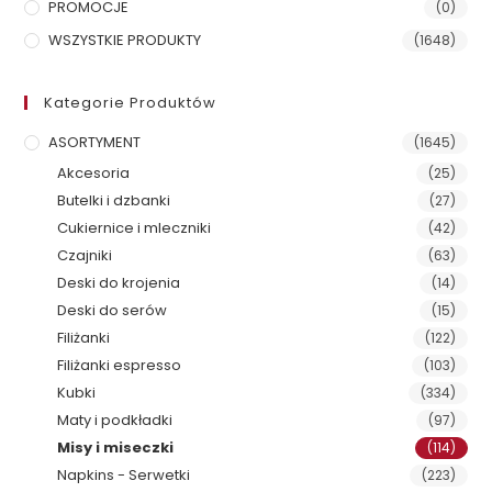
PROMOCJE
(0)
WSZYSTKIE PRODUKTY
(1648)
Kategorie Produktów
ASORTYMENT
(1645)
Akcesoria
(25)
Butelki i dzbanki
(27)
Cukiernice i mleczniki
(42)
Czajniki
(63)
Deski do krojenia
(14)
Deski do serów
(15)
Filiżanki
(122)
Filiżanki espresso
(103)
Kubki
(334)
Maty i podkładki
(97)
Misy i miseczki
(114)
Napkins - Serwetki
(223)