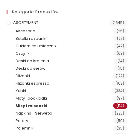
Kategorie Produktów
ASORTYMENT
(1645)
Akcesoria
(25)
Butelki i dzbanki
(27)
Cukiernice i mleczniki
(42)
Czajniki
(63)
Deski do krojenia
(14)
Deski do serów
(15)
Filiżanki
(122)
Filiżanki espresso
(103)
Kubki
(334)
Maty i podkładki
(97)
Misy i miseczki
(114)
Napkins - Serwetki
(223)
Patery
(50)
Pojemniki
(35)