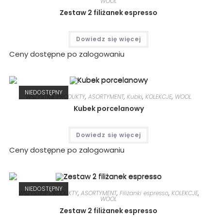
WOOL
Zestaw 2 filiżanek espresso
Dowiedz się więcej
Ceny dostępne po zalogowaniu
NIEDOSTĘPNY
WSZYSTKIE PRODUKTY
,
ASORTYMENT
,
Kubki
,
KOLEKCJE
,
WOOL
Kubek porcelanowy
Dowiedz się więcej
Ceny dostępne po zalogowaniu
NIEDOSTĘPNY
WSZYSTKIE PRODUKTY
,
ASORTYMENT
,
Filiżanki espresso
,
KOLEKCJE
,
WOOL
Zestaw 2 filiżanek espresso