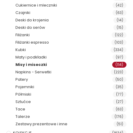
Cukiernice i mleczniki
(42)
Czajniki
(63)
Deski do krojenia
(14)
Deski do serów
(15)
Filiżanki
(122)
Filiżanki espresso
(103)
Kubki
(334)
Maty i podkładki
(97)
Misy i miseczki
(114)
Napkins - Serwetki
(223)
Patery
(50)
Pojemniki
(35)
Półmiski
(77)
Sztućce
(27)
Tace
(63)
Talerze
(176)
Zestawy prezentowe i inne
(51)
KOLEKCJE
(1634)