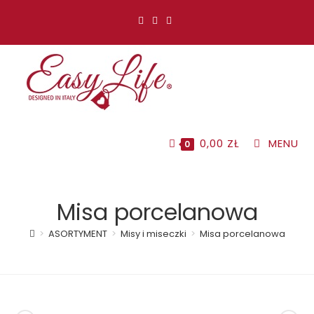
Koniec
treści
0,00
ZŁ
MENU
0
Misa porcelanowa
>
ASORTYMENT
>
Misy i miseczki
>
Misa porcelanowa