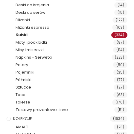
Deski do krojenia
(14)
Deski do serów
(15)
Filiżanki
(122)
Filiżanki espresso
(103)
Kubki
(334)
Maty i podkładki
(97)
Misy i miseczki
(114)
Napkins - Serwetki
(223)
Patery
(50)
Pojemniki
(35)
Półmiski
(77)
Sztućce
(27)
Tace
(63)
Talerze
(176)
Zestawy prezentowe i inne
(51)
KOLEKCJE
(1634)
AMALFI
(23)