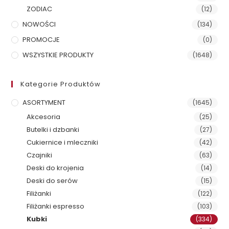
ZODIAC
(12)
NOWOŚCI
(134)
PROMOCJE
(0)
WSZYSTKIE PRODUKTY
(1648)
Kategorie Produktów
ASORTYMENT
(1645)
Akcesoria
(25)
Butelki i dzbanki
(27)
Cukiernice i mleczniki
(42)
Czajniki
(63)
Deski do krojenia
(14)
Deski do serów
(15)
Filiżanki
(122)
Filiżanki espresso
(103)
Kubki
(334)