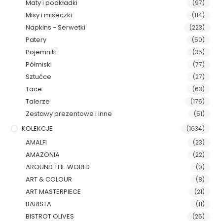
Maty i podkładki
(97)
Misy i miseczki
(114)
Napkins - Serwetki
(223)
Patery
(50)
Pojemniki
(35)
Półmiski
(77)
Sztućce
(27)
Tace
(63)
Talerze
(176)
Zestawy prezentowe i inne
(51)
KOLEKCJE
(1634)
AMALFI
(23)
AMAZONIA
(22)
AROUND THE WORLD
(0)
ART & COLOUR
(8)
ART MASTERPIECE
(21)
BARISTA
(11)
BISTROT OLIVES
(25)