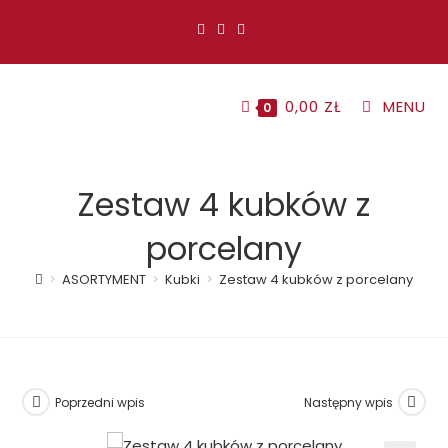
Koniec
treści
0,00
ZŁ
MENU
0
Zestaw 4 kubków z
porcelany
>
ASORTYMENT
>
Kubki
>
Zestaw 4 kubków z porcelany
Poprzedni wpis
Następny wpis