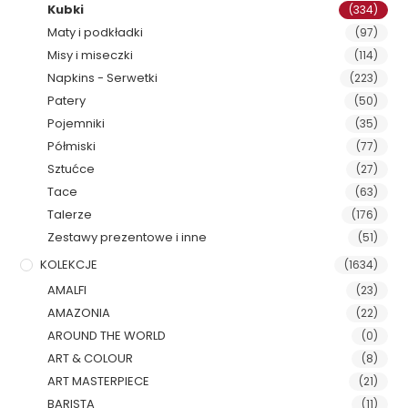
Kubki
(334)
Maty i podkładki
(97)
Misy i miseczki
(114)
Napkins - Serwetki
(223)
Patery
(50)
Pojemniki
(35)
Półmiski
(77)
Sztućce
(27)
Tace
(63)
Talerze
(176)
Zestawy prezentowe i inne
(51)
KOLEKCJE
(1634)
AMALFI
(23)
AMAZONIA
(22)
AROUND THE WORLD
(0)
ART & COLOUR
(8)
ART MASTERPIECE
(21)
BARISTA
(11)