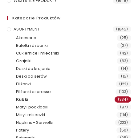
WSZYSTKIE PRODUKTY
(1648)
Kategorie Produktów
ASORTYMENT
(1645)
Akcesoria
(25)
Butelki i dzbanki
(27)
Cukiernice i mleczniki
(42)
Czajniki
(63)
Deski do krojenia
(14)
Deski do serów
(15)
Filiżanki
(122)
Filiżanki espresso
(103)
Kubki
(334)
Maty i podkładki
(97)
Misy i miseczki
(114)
Napkins - Serwetki
(223)
Patery
(50)
Pojemniki
(35)