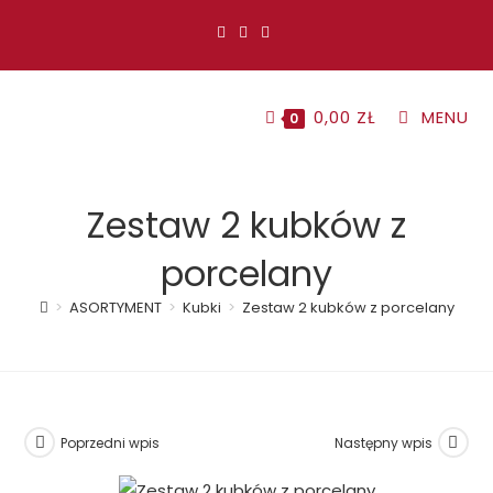
Koniec
treści
0,00
ZŁ
MENU
0
Zestaw 2 kubków z
porcelany
>
ASORTYMENT
>
Kubki
>
Zestaw 2 kubków z porcelany
Poprzedni wpis
Następny wpis