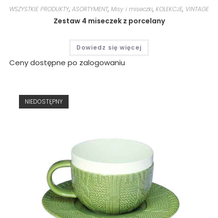
WSZYSTKIE PRODUKTY
,
ASORTYMENT
,
Misy i miseczki
,
KOLEKCJE
,
VINTAGE
Zestaw 4 miseczek z porcelany
Dowiedz się więcej
Ceny dostępne po zalogowaniu
NIEDOSTĘPNY