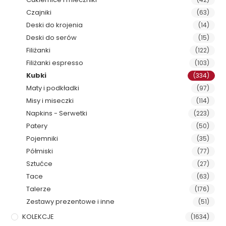
Czajniki
(63)
Deski do krojenia
(14)
Deski do serów
(15)
Filiżanki
(122)
Filiżanki espresso
(103)
Kubki
(334)
Maty i podkładki
(97)
Misy i miseczki
(114)
Napkins - Serwetki
(223)
Patery
(50)
Pojemniki
(35)
Półmiski
(77)
Sztućce
(27)
Tace
(63)
Talerze
(176)
Zestawy prezentowe i inne
(51)
KOLEKCJE
(1634)