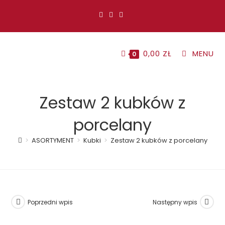
Koniec
treści
0,00
ZŁ
MENU
0
Zestaw 2 kubków z
porcelany
>
ASORTYMENT
>
Kubki
>
Zestaw 2 kubków z porcelany
Poprzedni wpis
Następny wpis