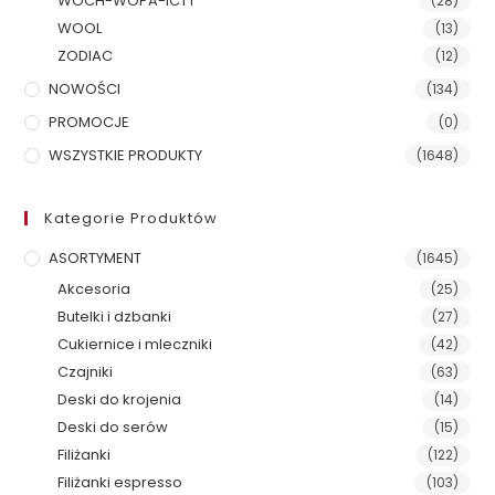
WOCH-WOPA-ICTT
(28)
WOOL
(13)
ZODIAC
(12)
NOWOŚCI
(134)
PROMOCJE
(0)
WSZYSTKIE PRODUKTY
(1648)
Kategorie Produktów
ASORTYMENT
(1645)
Akcesoria
(25)
Butelki i dzbanki
(27)
Cukiernice i mleczniki
(42)
Czajniki
(63)
Deski do krojenia
(14)
Deski do serów
(15)
Filiżanki
(122)
Filiżanki espresso
(103)