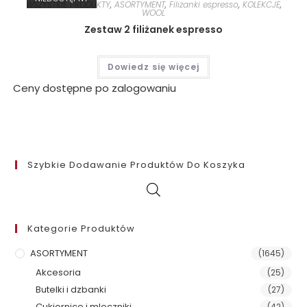
WSZYSTKIE PRODUKTY
,
ASORTYMENT
,
Filiżanki espresso
,
KOLEKCJE
,
WOOL
Zestaw 2 filiżanek espresso
Dowiedz się więcej
Ceny dostępne po zalogowaniu
Szybkie Dodawanie Produktów Do Koszyka
Kategorie Produktów
ASORTYMENT
(1645)
Akcesoria
(25)
Butelki i dzbanki
(27)
Cukiernice i mleczniki
(42)