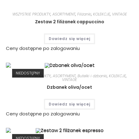
WSZYSTKIE PRODUKTY
,
ASORTYMENT
,
Filiżanki
,
KOLEKCJE
,
VINTAGE
Zestaw 2 filiżanek cappuccino
Dowiedz się więcej
Ceny dostępne po zalogowaniu
NIEDOSTĘPNY
WSZYSTKIE PRODUKTY
,
ASORTYMENT
,
Butelki i dzbanki
,
KOLEKCJE
,
VINTAGE
Dzbanek oliva/ocet
Dowiedz się więcej
Ceny dostępne po zalogowaniu
NIEDOSTĘPNY