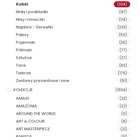
Kubki
(334)
Maty i podkładki
(97)
Misy i miseczki
(114)
Napkins - Serwetki
(223)
Patery
(50)
Pojemniki
(35)
Półmiski
(77)
Sztućce
(27)
Tace
(63)
Talerze
(176)
Zestawy prezentowe i inne
(51)
KOLEKCJE
(1634)
AMALFI
(23)
AMAZONIA
(22)
AROUND THE WORLD
(0)
ART & COLOUR
(8)
ART MASTERPIECE
(21)
BARISTA
(11)