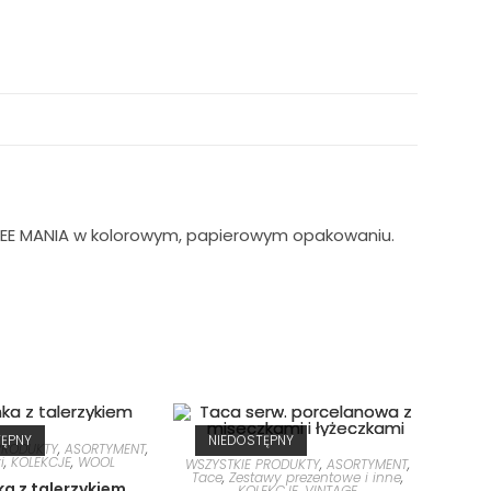
OFFEE MANIA w kolorowym, papierowym opakowaniu.
TĘPNY
NIEDOSTĘPNY
PRODUKTY
,
ASORTYMENT
,
i
,
KOLEKCJE
,
WOOL
WSZYSTKIE PRODUKTY
,
ASORTYMENT
,
Tace
,
Zestawy prezentowe i inne
,
ka z talerzykiem
KOLEKCJE
,
VINTAGE