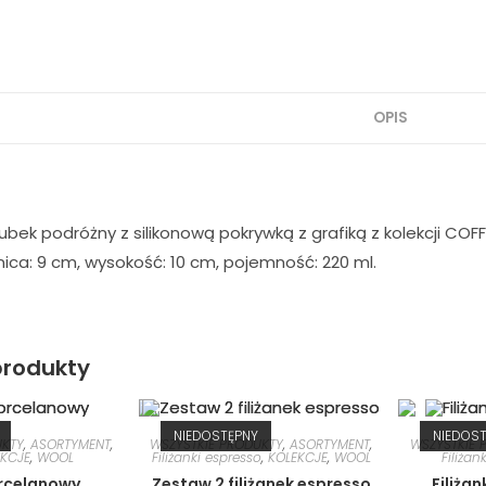
OPIS
ubek podróżny z silikonową pokrywką z grafiką z kolekcji C
ica: 9 cm, wysokość: 10 cm, pojemność: 220 ml.
rodukty
NIEDOSTĘPNY
NIEDOS
UKTY
,
ASORTYMENT
,
WSZYSTKIE PRODUKTY
,
ASORTYMENT
,
WSZYSTKIE 
EKCJE
,
WOOL
Filiżanki espresso
,
KOLEKCJE
,
WOOL
Filiżank
rcelanowy
Zestaw 2 filiżanek espresso
Filiżan