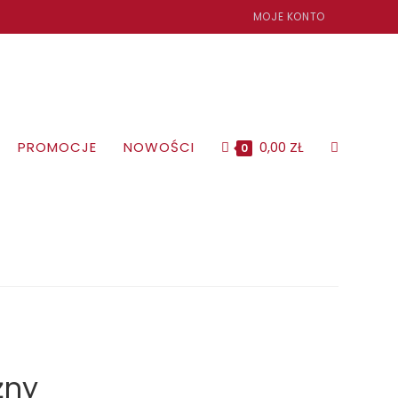
MOJE KONTO
PROMOCJE
NOWOŚCI
0,00
ZŁ
TOGGLE
0
WEBSITE
SEARCH
żny