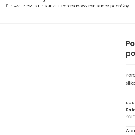
>
ASORTYMENT
>
Kubki
>
Porcelanowy mini kubek podróżny
Po
po
Por
sil
KOD
Kate
KOL
Cen