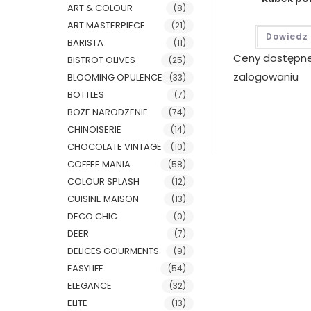
ART & COLOUR
(8)
ART MASTERPIECE
(21)
Dowiedz 
BARISTA
(11)
Ceny dostępn
BISTROT OLIVES
(25)
zalogowaniu
BLOOMING OPULENCE
(33)
BOTTLES
(7)
BOŻE NARODZENIE
(74)
CHINOISERIE
(14)
CHOCOLATE VINTAGE
(10)
COFFEE MANIA
(58)
COLOUR SPLASH
(12)
CUISINE MAISON
(13)
DECO CHIC
(0)
DEER
(7)
DELICES GOURMENTS
(9)
EASYLIFE
(54)
ELEGANCE
(32)
ELITE
(13)