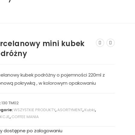
rcelanowy mini kubek
dróżny
celanowy kubek podróżny o pojemności 220ml z
ikonową pokrywką , w kolorowym opakowaniu
:
130 TM02
gorie:
WSZYSTKIE PRODUKTY
,
ASORTYMENT
,
Kubki
,
EKCJE
,
COFFEE MANIA
y dostępne po zalogowaniu