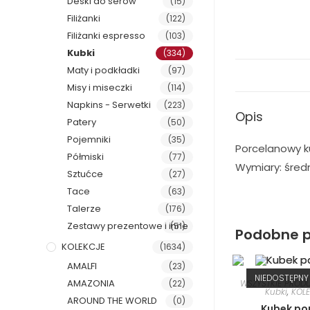
Deski do serów
(15)
Filiżanki
(122)
Filiżanki espresso
(103)
Kubki
(334)
Maty i podkładki
(97)
Misy i miseczki
(114)
Napkins - Serwetki
(223)
Opis
Patery
(50)
Pojemniki
(35)
Porcelanowy k
Półmiski
(77)
Wymiary: średn
Sztućce
(27)
Tace
(63)
Talerze
(176)
Zestawy prezentowe i inne
(51)
Podobne p
KOLEKCJE
(1634)
AMALFI
(23)
NIEDOSTĘPNY
AMAZONIA
(22)
WSZYSTKIE PROD
Kubki
,
KOL
AROUND THE WORLD
(0)
Kubek po