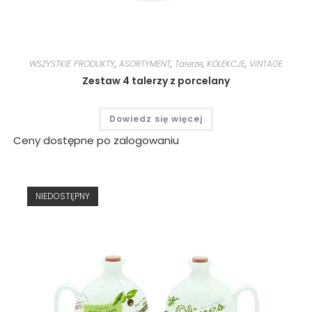
WSZYSTKIE PRODUKTY
,
ASORTYMENT
,
Talerze
,
KOLEKCJE
,
VINTAGE
Zestaw 4 talerzy z porcelany
Dowiedz się więcej
Ceny dostępne po zalogowaniu
NIEDOSTĘPNY