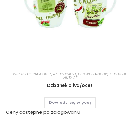
WSZYSTKIE PRODUKTY
,
ASORTYMENT
,
Butelki i dzbanki
,
KOLEKCJE
,
VINTAGE
Dzbanek oliva/ocet
Dowiedz się więcej
Ceny dostępne po zalogowaniu