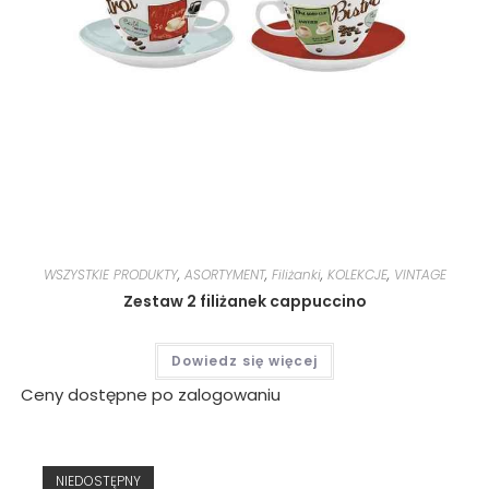
WSZYSTKIE PRODUKTY
,
ASORTYMENT
,
Filiżanki
,
KOLEKCJE
,
VINTAGE
Zestaw 2 filiżanek cappuccino
Dowiedz się więcej
Ceny dostępne po zalogowaniu
NIEDOSTĘPNY