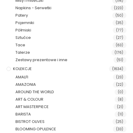
Misy i miseczki
(114)
Napkins - Serwetki
(223)
Patery
(50)
Pojemniki
(35)
Półmiski
(77)
Sztućce
(27)
Tace
(63)
Talerze
(176)
Zestawy prezentowe i inne
(51)
KOLEKCJE
(1634)
AMALFI
(23)
AMAZONIA
(22)
AROUND THE WORLD
(0)
ART & COLOUR
(8)
ART MASTERPIECE
(21)
BARISTA
(11)
BISTROT OLIVES
(25)
BLOOMING OPULENCE
(33)