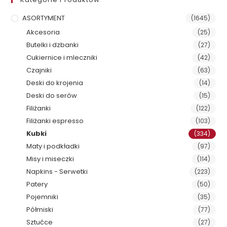
ASORTYMENT
(1645)
Akcesoria
(25)
Butelki i dzbanki
(27)
Cukiernice i mleczniki
(42)
Czajniki
(63)
Deski do krojenia
(14)
Deski do serów
(15)
Filiżanki
(122)
Filiżanki espresso
(103)
Kubki
(334)
Maty i podkładki
(97)
Misy i miseczki
(114)
Napkins - Serwetki
(223)
Patery
(50)
Pojemniki
(35)
Półmiski
(77)
Sztućce
(27)