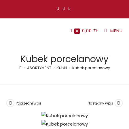
Koniec
treści
0,00
ZŁ
MENU
0
Kubek porcelanowy
>
ASORTYMENT
>
Kubki
>
Kubek porcelanowy
Poprzedni wpis
Następny wpis