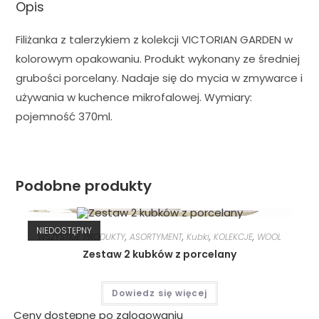
Opis
Filiżanka z talerzykiem z kolekcji VICTORIAN GARDEN w
kolorowym opakowaniu. Produkt wykonany ze średniej
grubości porcelany. Nadaje się do mycia w zmywarce i
używania w kuchence mikrofalowej. Wymiary:
pojemność 370ml.
Podobne produkty
NIEDOSTĘPNY
WSZYSTKIE PRODUKTY
,
ASORTYMENT
,
Kubki
,
KOLEKCJE
,
WOOL
Zestaw 2 kubków z porcelany
Dowiedz się więcej
Ceny dostępne po zalogowaniu