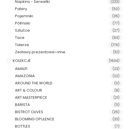
Napkins - Serwetki
(223)
Patery
(50)
Pojemniki
(35)
Półmiski
(77)
Sztućce
(27)
Tace
(63)
Talerze
(176)
Zestawy prezentowe i inne
(51)
KOLEKCJE
(1634)
AMALFI
(23)
AMAZONIA
(22)
AROUND THE WORLD
(0)
ART & COLOUR
(8)
ART MASTERPIECE
(21)
BARISTA
(11)
BISTROT OLIVES
(25)
BLOOMING OPULENCE
(33)
BOTTLES
(7)