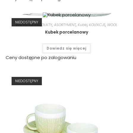
NIEDOSTĘPNY
WSZYSTKIE PRODUKTY
,
ASORTYMENT
,
Kubki
,
KOLEKCJE
,
WOOL
Kubek porcelanowy
Dowiedz się więcej
Ceny dostępne po zalogowaniu
NIEDOSTĘPNY