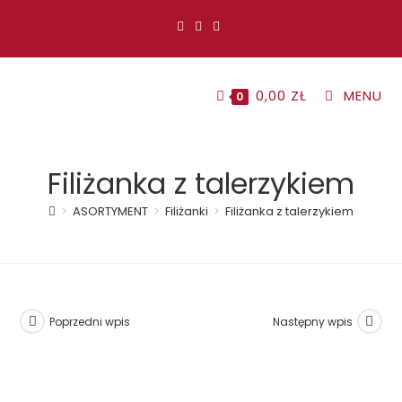
Koniec
treści
0,00
ZŁ
MENU
0
Filiżanka z talerzykiem
>
ASORTYMENT
>
Filiżanki
>
Filiżanka z talerzykiem
Poprzedni wpis
Następny wpis