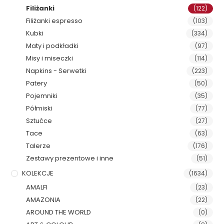
Filiżanki
(122)
Filiżanki espresso
(103)
Kubki
(334)
Maty i podkładki
(97)
Misy i miseczki
(114)
Napkins - Serwetki
(223)
Patery
(50)
Pojemniki
(35)
Półmiski
(77)
Sztućce
(27)
Tace
(63)
Talerze
(176)
Zestawy prezentowe i inne
(51)
KOLEKCJE
(1634)
AMALFI
(23)
AMAZONIA
(22)
AROUND THE WORLD
(0)