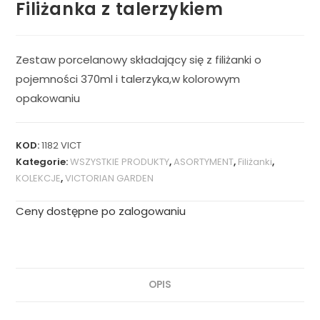
Filiżanka z talerzykiem
Zestaw porcelanowy składający się z filiżanki o
pojemności 370ml i talerzyka,w kolorowym
opakowaniu
KOD:
1182 VICT
Kategorie:
WSZYSTKIE PRODUKTY
,
ASORTYMENT
,
Filiżanki
,
KOLEKCJE
,
VICTORIAN GARDEN
Ceny dostępne po zalogowaniu
OPIS