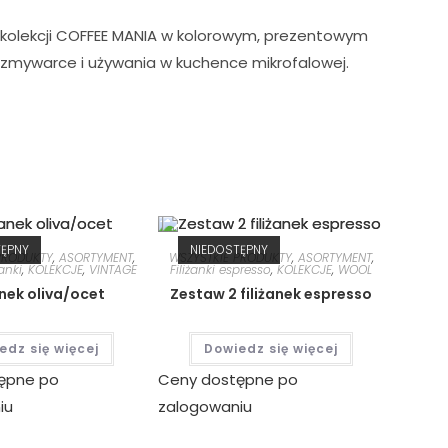
 z kolekcji COFFEE MANIA w kolorowym, prezentowym
w zmywarce i używania w kuchence mikrofalowej.
TĘPNY
NIEDOSTĘPNY
PRODUKTY
,
ASORTYMENT
,
WSZYSTKIE PRODUKTY
,
ASORTYMENT
,
anki
,
KOLEKCJE
,
VINTAGE
Filiżanki espresso
,
KOLEKCJE
,
WOOL
ek oliva/ocet
Zestaw 2 filiżanek espresso
edz się więcej
Dowiedz się więcej
ępne po
Ceny dostępne po
iu
zalogowaniu