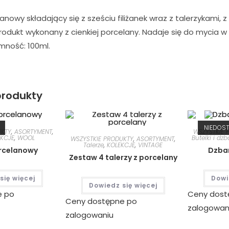
nowy składający się z sześciu filiżanek wraz z talerzykami,
rodukt wykonany z cienkiej porcelany. Nadaje się do mycia 
mność: 100ml.
rodukty
NIEDOS
UKTY
,
ASORTYMENT
,
WSZYSTKIE 
EKCJE
,
WOOL
Butelki i dzb
WSZYSTKIE PRODUKTY
,
ASORTYMENT
,
Talerze
,
KOLEKCJE
,
VINTAGE
rcelanowy
Dzban
Zestaw 4 talerzy z porcelany
się więcej
Dowi
Dowiedz się więcej
e po
Ceny dost
Ceny dostępne po
zalogowan
zalogowaniu