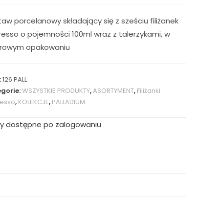
aw porcelanowy składający się z sześciu filiżanek
esso o pojemności 100ml wraz z talerzykami, w
orowym opakowaniu
:
126 PALL
gorie:
WSZYSTKIE PRODUKTY
,
ASORTYMENT
,
Filiżanki
esso
,
KOLEKCJE
,
PALLADIUM
y dostępne po zalogowaniu