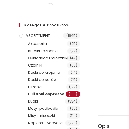
Kategorie Produktów
ASORTYMENT
(1645)
Akcesoria
(25)
Butelki i dzbanki
(27)
Cukiernice i mleczniki
(42)
Czajniki
(63)
Deski do krojenia
(14)
Deski do serów
(15)
Filiżanki
(122)
Filiżanki espresso
(103)
Kubki
(334)
Maty i podkładki
(97)
Misy i miseczki
(114)
Napkins - Serwetki
(223)
Opis