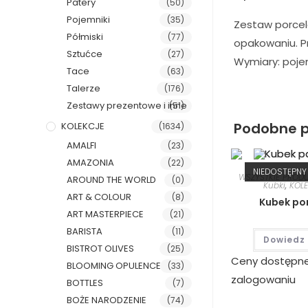
Patery
(50)
Pojemniki
(35)
Zestaw porcela
Półmiski
(77)
opakowaniu. P
Sztućce
(27)
Wymiary: poje
Tace
(63)
Talerze
(176)
Zestawy prezentowe i inne
(51)
Podobne p
KOLEKCJE
(1634)
AMALFI
(23)
AMAZONIA
(22)
NIEDOSTĘPNY
WSZYSTKIE PROD
AROUND THE WORLD
(0)
Kubki
,
KOL
ART & COLOUR
(8)
Kubek po
ART MASTERPIECE
(21)
BARISTA
(11)
Dowiedz 
BISTROT OLIVES
(25)
Ceny dostępn
BLOOMING OPULENCE
(33)
zalogowaniu
BOTTLES
(7)
BOŻE NARODZENIE
(74)