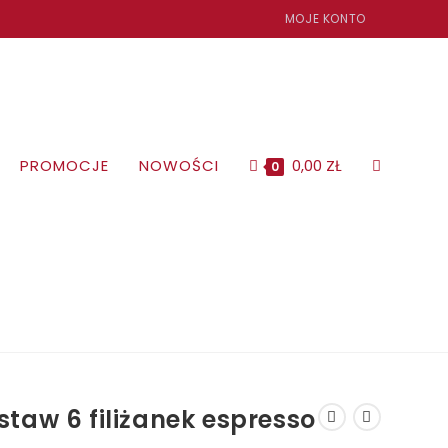
MOJE KONTO
PROMOCJE
NOWOŚCI
0,00
ZŁ
TOGGLE
0
WEBSITE
SEARCH
staw 6 filiżanek espresso