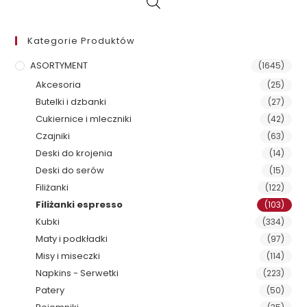
Kategorie Produktów
ASORTYMENT
(1645)
Akcesoria
(25)
Butelki i dzbanki
(27)
Cukiernice i mleczniki
(42)
Czajniki
(63)
Deski do krojenia
(14)
Deski do serów
(15)
Filiżanki
(122)
Filiżanki espresso
(103)
Kubki
(334)
Maty i podkładki
(97)
Misy i miseczki
(114)
Napkins - Serwetki
(223)
Patery
(50)