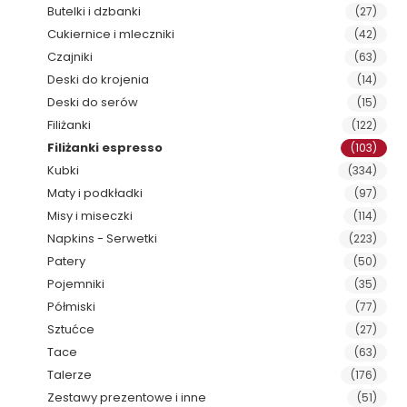
Butelki i dzbanki
(27)
Cukiernice i mleczniki
(42)
Czajniki
(63)
Deski do krojenia
(14)
Deski do serów
(15)
Filiżanki
(122)
Filiżanki espresso
(103)
Kubki
(334)
Maty i podkładki
(97)
Misy i miseczki
(114)
Napkins - Serwetki
(223)
Patery
(50)
Pojemniki
(35)
Półmiski
(77)
Sztućce
(27)
Tace
(63)
Talerze
(176)
Zestawy prezentowe i inne
(51)