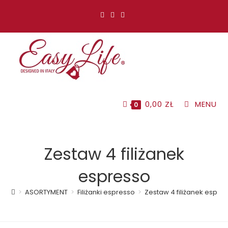
Koniec
treści
0,00
ZŁ
MENU
0
Zestaw 4 filiżanek
espresso
>
ASORTYMENT
>
Filiżanki espresso
>
Zestaw 4 filiżanek espre