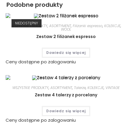
Podobne produkty
NIEDOSTĘPNY
WSZYSTKIE PRODUKTY
,
ASORTYMENT
,
Filiżanki espresso
,
KOLEKCJE
,
WOOL
Zestaw 2 filiżanek espresso
Dowiedz się więcej
Ceny dostępne po zalogowaniu
WSZYSTKIE PRODUKTY
,
ASORTYMENT
,
Talerze
,
KOLEKCJE
,
VINTAGE
Zestaw 4 talerzy z porcelany
Dowiedz się więcej
Ceny dostępne po zalogowaniu