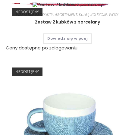
NIEDOSTĘPNY
WSZYSTKIE PRODUKTY
,
ASORTYMENT
,
Kubki
,
KOLEKCJE
,
WOOL
Zestaw 2 kubków z porcelany
Dowiedz się więcej
Ceny dostępne po zalogowaniu
NIEDOSTĘPNY