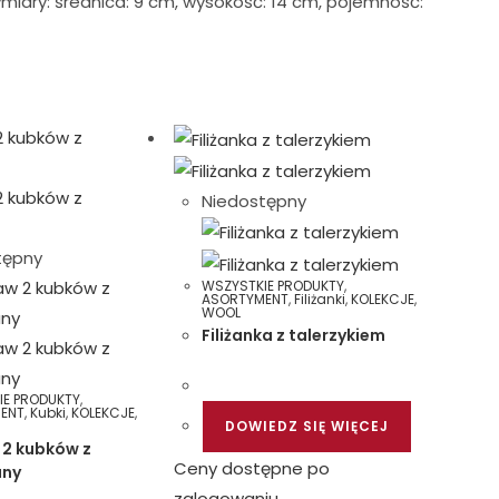
miary: średnica: 9 cm, wysokość: 14 cm, pojemność:
Niedostępny
tępny
WSZYSTKIE PRODUKTY
,
ASORTYMENT
,
Filiżanki
,
KOLEKCJE
,
WOOL
Filiżanka z talerzykiem
IE PRODUKTY
,
ENT
,
Kubki
,
KOLEKCJE
,
DOWIEDZ SIĘ WIĘCEJ
 2 kubków z
Ceny dostępne po
any
zalogowaniu