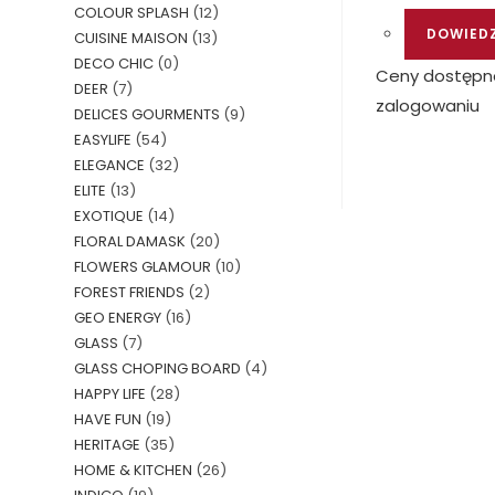
COLOUR SPLASH
(12)
DOWIEDZ
CUISINE MAISON
(13)
DECO CHIC
(0)
Ceny dostępn
DEER
(7)
zalogowaniu
DELICES GOURMENTS
(9)
EASYLIFE
(54)
ELEGANCE
(32)
ELITE
(13)
EXOTIQUE
(14)
FLORAL DAMASK
(20)
FLOWERS GLAMOUR
(10)
FOREST FRIENDS
(2)
GEO ENERGY
(16)
GLASS
(7)
GLASS CHOPING BOARD
(4)
HAPPY LIFE
(28)
HAVE FUN
(19)
HERITAGE
(35)
HOME & KITCHEN
(26)