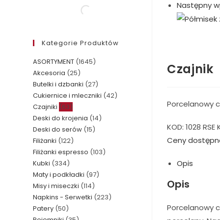
Następny w
Kategorie Produktów
ASORTYMENT
(1645)
Czajnik
Akcesoria
(25)
Butelki i dzbanki
(27)
Cukiernice i mleczniki
(42)
Porcelanowy c
Czajniki
(63)
Deski do krojenia
(14)
KOD:
1028 RSE
Deski do serów
(15)
Ceny dostępn
Filiżanki
(122)
Filiżanki espresso
(103)
Opis
Kubki
(334)
Maty i podkładki
(97)
Opis
Misy i miseczki
(114)
Napkins - Serwetki
(223)
Porcelanowy cz
Patery
(50)
Pojemniki
(35)