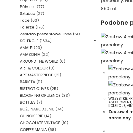
porcelany. Nad
Półmiski
(77)
850 ml.
Sztućce
(27)
Tace
(63)
Podobne p
Talerze
(176)
Zestawy prezentowe i inne
(51)
KOLEKCJE
(1634)
AMALFI
(23)
AMAZONIA
(22)
AROUND THE WORLD
(0)
ART & COLOUR
(8)
ART MASTERPIECE
(21)
BARISTA
(11)
BISTROT OLIVES
(25)
BLOOMING OPULENCE
(33)
WSZYSTKIE P
BOTTLES
(7)
ASORTYMENT
KOLEKCJE
,
VI
BOŻE NARODZENIE
(74)
Zestaw 4 m
CHINOISERIE
(14)
porcelany
CHOCOLATE VINTAGE
(10)
COFFEE MANIA
(58)