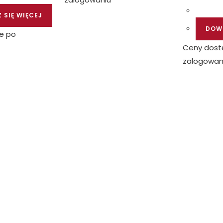
 SIĘ WIĘCEJ
DOWI
e po
Ceny dost
zalogowan