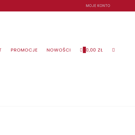
MOJE KONTO
T
PROMOCJE
NOWOŚCI
0
0,00
ZŁ
TOGGLE
WEBSITE
SEARCH