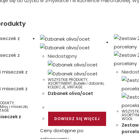
aje się do użytku w zmywarce i w kuchence mikrofalowej. Wy
rodukty
Niedostępny
Niedos
WSZYSTKIE PRODUKTY
,
ASORTYMENT
,
Butelki i dzbanki
,
KOLEKCJE
,
VINTAGE
Dzbanek oliva/ocet
RODUKTY
,
,
Misy i miseczki
,
NTAGE
WSZYSTK
ASORTYM
iseczek z
DOWIEDZ SIĘ WIĘCEJ
WOOL
Zestaw
Ceny dostępne po
porcel
zalogowaniu