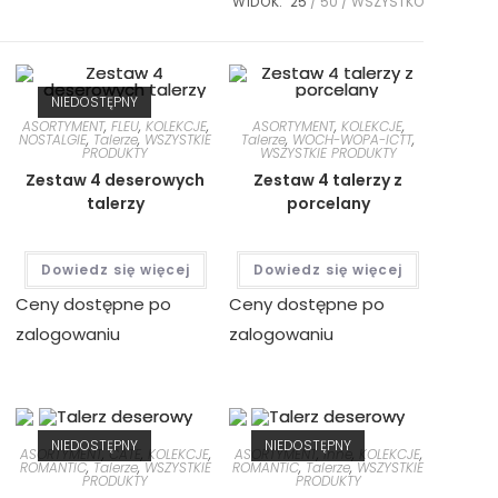
WIDOK:
25
50
WSZYSTKO
NIEDOSTĘPNY
ASORTYMENT
,
FLEU
,
KOLEKCJE
,
ASORTYMENT
,
KOLEKCJE
,
NOSTALGIE
,
Talerze
,
WSZYSTKIE
Talerze
,
WOCH-WOPA-ICTT
,
PRODUKTY
WSZYSTKIE PRODUKTY
Zestaw 4 deserowych
Zestaw 4 talerzy z
talerzy
porcelany
Dowiedz się więcej
Dowiedz się więcej
Ceny dostępne po
Ceny dostępne po
zalogowaniu
zalogowaniu
NIEDOSTĘPNY
NIEDOSTĘPNY
ASORTYMENT
,
CATE
,
KOLEKCJE
,
ASORTYMENT
,
Inne
,
KOLEKCJE
,
ROMANTIC
,
Talerze
,
WSZYSTKIE
ROMANTIC
,
Talerze
,
WSZYSTKIE
PRODUKTY
PRODUKTY