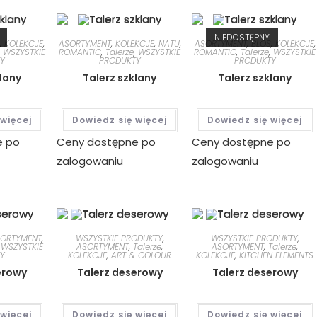
NIEDOSTĘPNY
S
,
KOLEKCJE
,
ASORTYMENT
,
KOLEKCJE
,
NATU
,
ASORTYMENT
,
BLOS
,
KOLEKCJE
,
,
WSZYSTKIE
ROMANTIC
,
Talerze
,
WSZYSTKIE
ROMANTIC
,
Talerze
,
WSZYSTKIE
Y
PRODUKTY
PRODUKTY
klany
Talerz szklany
Talerz szklany
 więcej
Dowiedz się więcej
Dowiedz się więcej
e po
Ceny dostępne po
Ceny dostępne po
zalogowaniu
zalogowaniu
SORTYMENT
,
WSZYSTKIE PRODUKTY
,
WSZYSTKIE PRODUKTY
,
,
WSZYSTKIE
ASORTYMENT
,
Talerze
,
ASORTYMENT
,
Talerze
,
Y
KOLEKCJE
,
ART & COLOUR
KOLEKCJE
,
KITCHEN ELEMENTS
erowy
Talerz deserowy
Talerz deserowy
 więcej
Dowiedz się więcej
Dowiedz się więcej