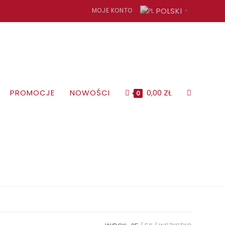
POLSKI
MOJE KONTO
▼
TOGGLE
PROMOCJE
NOWOŚCI
0,00
ZŁ
0
WEBSITE
SEARCH