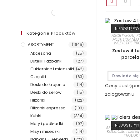
NIEDOSTĘPNY
Kategorie Produktów
ASORTYMENT
,
K
MEDITERRANEO
WSZYSTKIE PR
ASORTYMENT
(1645)
Zestaw 4 ta
Akcesoria
(25)
porcela
Butelki i dzbanki
(27)
Cukiernice i mleczniki
(42)
Dowiedz się
Czajniki
(63)
Deski do krojenia
(14)
Ceny dostępn
Deski do serów
(15)
zalogowaniu
Filiżanki
(122)
Filiżanki espresso
(103)
Kubki
(334)
Maty i podkładki
(97)
NIEDOSTĘPNY
ASORTYMENT
,
FLOR
Misy i miseczki
(114)
KOLEKCJE
,
Talerze
PRODUKT
Napkins - Serwetki
(223)