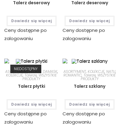
Talerz deserowy
Talerz deserowy
Dowiedz się więcej
Dowiedz się więcej
Ceny dostępne po
Ceny dostępne po
zalogowaniu
zalogowaniu
NIEDOSTĘPNY
ASORTYMENT
,
FLORAL DAMASK
,
ASORTYMENT
,
KOLEKCJE
,
NATU
,
KOLEKCJE
,
Talerze
,
WSZYSTKIE
ROMANTIC
,
Talerze
,
WSZYSTKIE
PRODUKTY
PRODUKTY
Talerz płytki
Talerz szklany
Dowiedz się więcej
Dowiedz się więcej
Ceny dostępne po
Ceny dostępne po
zalogowaniu
zalogowaniu