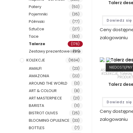
Talerz des
Patery
(50)
Pojemniki
(35)
Dowiedz się
Półmiski
(77)
Sztućce
(27)
Ceny dostępn
Tace
(63)
zalogowaniu
Talerze
(176)
Zestawy prezentowe i inne
(51)
KOLEKCJE
(1634)
NIEDOSTĘPNY
AMALFI
(23)
ASORTYMENT
,
FLOR
KOLEKCJE
,
Talerze
AMAZONIA
(22)
PRODUKT
AROUND THE WORLD
(0)
Talerz des
ART & COLOUR
(8)
ART MASTERPIECE
(21)
Dowiedz się
BARISTA
(11)
Ceny dostępn
BISTROT OLIVES
(25)
zalogowaniu
BLOOMING OPULENCE
(33)
BOTTLES
(7)