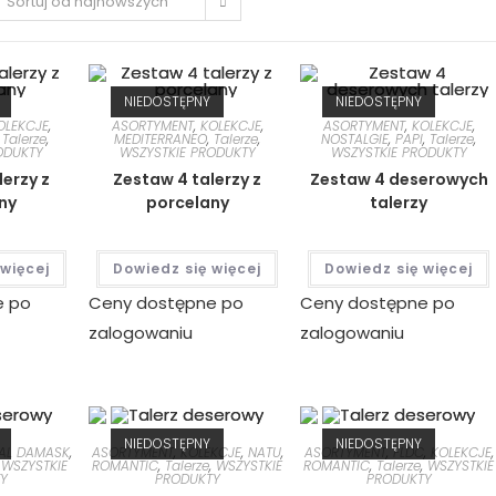
Sortuj od najnowszych
NIEDOSTĘPNY
NIEDOSTĘPNY
OLEKCJE
,
ASORTYMENT
,
KOLEKCJE
,
ASORTYMENT
,
KOLEKCJE
,
,
Talerze
,
MEDITERRANEO
,
Talerze
,
NOSTALGIE
,
PAPI
,
Talerze
,
ODUKTY
WSZYSTKIE PRODUKTY
WSZYSTKIE PRODUKTY
lerzy z
Zestaw 4 talerzy z
Zestaw 4 deserowych
ny
porcelany
talerzy
 więcej
Dowiedz się więcej
Dowiedz się więcej
e po
Ceny dostępne po
Ceny dostępne po
zalogowaniu
zalogowaniu
NIEDOSTĘPNY
NIEDOSTĘPNY
AL DAMASK
,
ASORTYMENT
,
KOLEKCJE
,
NATU
,
ASORTYMENT
,
FLDC
,
KOLEKCJE
,
,
WSZYSTKIE
ROMANTIC
,
Talerze
,
WSZYSTKIE
ROMANTIC
,
Talerze
,
WSZYSTKIE
Y
PRODUKTY
PRODUKTY