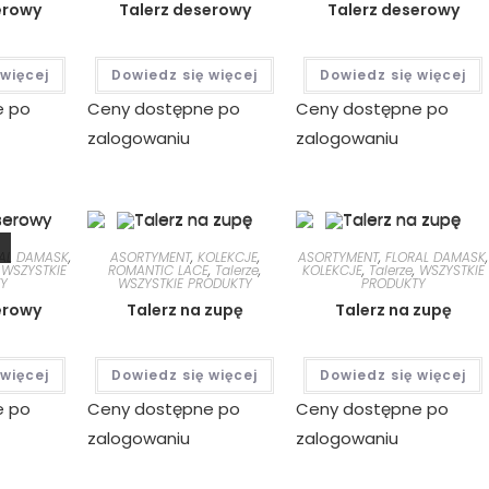
erowy
Talerz deserowy
Talerz deserowy
 więcej
Dowiedz się więcej
Dowiedz się więcej
e po
Ceny dostępne po
Ceny dostępne po
zalogowaniu
zalogowaniu
AL DAMASK
,
ASORTYMENT
,
KOLEKCJE
,
ASORTYMENT
,
FLORAL DAMASK
,
,
WSZYSTKIE
ROMANTIC LACE
,
Talerze
,
KOLEKCJE
,
Talerze
,
WSZYSTKIE
Y
WSZYSTKIE PRODUKTY
PRODUKTY
erowy
Talerz na zupę
Talerz na zupę
 więcej
Dowiedz się więcej
Dowiedz się więcej
e po
Ceny dostępne po
Ceny dostępne po
zalogowaniu
zalogowaniu