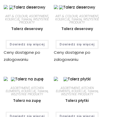
ART & COLOUR
,
ASORTYMENT
,
ART & COLOUR
,
ASORTYMENT
,
KOLEKCJE
,
Talerze
,
WSZYSTKIE
KOLEKCJE
,
Talerze
,
WSZYSTKIE
PRODUKTY
PRODUKTY
Talerz deserowy
Talerz deserowy
Dowiedz się więcej
Dowiedz się więcej
Ceny dostępne po
Ceny dostępne po
zalogowaniu
zalogowaniu
ASORTYMENT
,
KITCHEN
ASORTYMENT
,
KITCHEN
ELEMENTS
,
KOLEKCJE
,
Talerze
,
ELEMENTS
,
KOLEKCJE
,
Talerze
,
WSZYSTKIE PRODUKTY
WSZYSTKIE PRODUKTY
Talerz na zupę
Talerz płytki
Dowiedz się więcej
Dowiedz się więcej