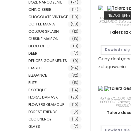
BOŻE NARODZENIE
(74)
CHINOISERIE
(14)
NIEDOSTĘPNY
CHOCOLATE VINTAGE
(10)
ASORTYMENT
,
BLO
ROMANTIC
,
Talerze
COFFEE MANIA
(58)
PRODUKT
COLOUR SPLASH
(12)
Talerz sz
CUISINE MAISON
(13)
DECO CHIC
(0)
Dowiedz się
DEER
(7)
Ceny dostępn
DELICES GOURMENTS
(9)
zalogowaniu
EASYLIFE
(54)
ELEGANCE
(32)
ELITE
(13)
EXOTIQUE
(14)
FLORAL DAMASK
(20)
ART & COLOUR
,
A
KOLEKCJE
,
Talerze
FLOWERS GLAMOUR
(10)
PRODUKT
FOREST FRIENDS
(2)
Talerz des
GEO ENERGY
(16)
GLASS
(7)
Dowiedz się